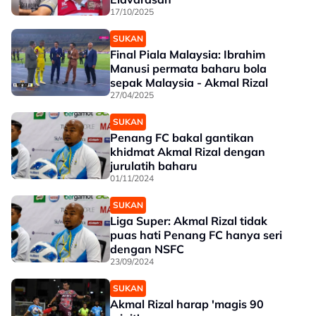
17/10/2025
SUKAN
Final Piala Malaysia: Ibrahim
Manusi permata baharu bola
sepak Malaysia - Akmal Rizal
27/04/2025
SUKAN
Penang FC bakal gantikan
khidmat Akmal Rizal dengan
jurulatih baharu
01/11/2024
SUKAN
Liga Super: Akmal Rizal tidak
puas hati Penang FC hanya seri
dengan NSFC
23/09/2024
SUKAN
Akmal Rizal harap 'magis 90