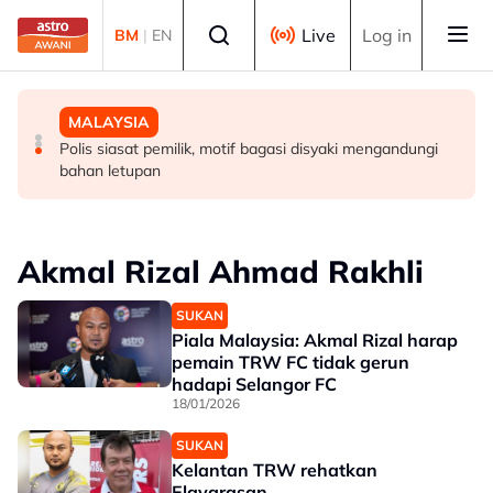
Skip to main content
Select language
Live
Log in
BM
|
EN
MALAYSIA
MALAYSIA
MALAYSIA
RM4.06 bilion laksana projek bekalan air luar bandar di
Perak teliti bantuan kepada lebih 1,200 pesawah
Polis siasat pemilik, motif bagasi disyaki mengandungi
Sabah - Ahmad Zahid
terjejas cuaca panas, bekalan air
bahan letupan
Akmal Rizal Ahmad Rakhli
SUKAN
Piala Malaysia: Akmal Rizal harap
pemain TRW FC tidak gerun
hadapi Selangor FC
18/01/2026
SUKAN
Kelantan TRW rehatkan
Elavarasan