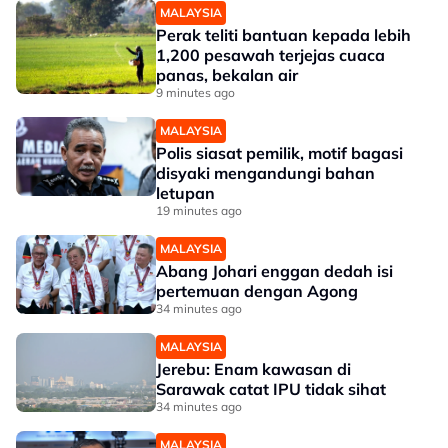
MALAYSIA
Perak teliti bantuan kepada lebih
1,200 pesawah terjejas cuaca
panas, bekalan air
9 minutes ago
MALAYSIA
Polis siasat pemilik, motif bagasi
disyaki mengandungi bahan
letupan
19 minutes ago
MALAYSIA
Abang Johari enggan dedah isi
pertemuan dengan Agong
34 minutes ago
MALAYSIA
Jerebu: Enam kawasan di
Sarawak catat IPU tidak sihat
34 minutes ago
MALAYSIA