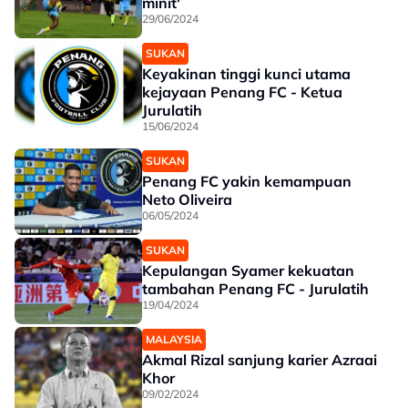
minit'
29/06/2024
SUKAN
Keyakinan tinggi kunci utama
kejayaan Penang FC - Ketua
Jurulatih
15/06/2024
SUKAN
Penang FC yakin kemampuan
Neto Oliveira
06/05/2024
SUKAN
Kepulangan Syamer kekuatan
tambahan Penang FC - Jurulatih
19/04/2024
MALAYSIA
Akmal Rizal sanjung karier Azraai
Khor
09/02/2024