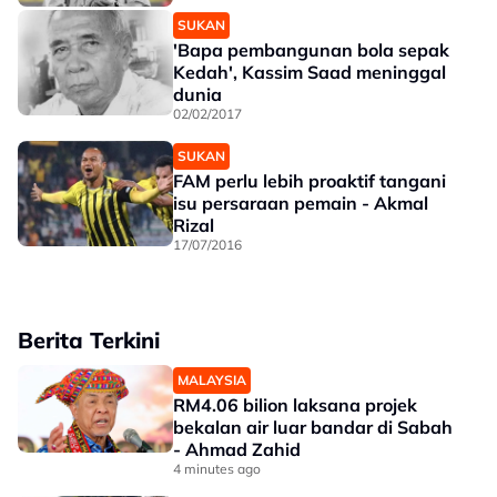
SUKAN
'Bapa pembangunan bola sepak
Kedah', Kassim Saad meninggal
dunia
02/02/2017
SUKAN
FAM perlu lebih proaktif tangani
isu persaraan pemain - Akmal
Rizal
17/07/2016
Berita Terkini
MALAYSIA
RM4.06 bilion laksana projek
bekalan air luar bandar di Sabah
- Ahmad Zahid
4 minutes ago