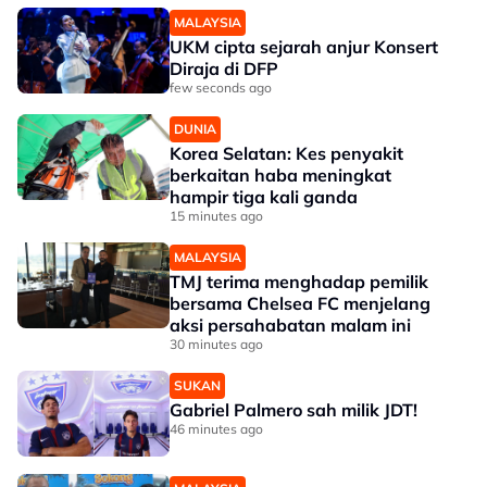
MALAYSIA
UKM cipta sejarah anjur Konsert
Diraja di DFP
few seconds ago
DUNIA
Korea Selatan: Kes penyakit
berkaitan haba meningkat
hampir tiga kali ganda
15 minutes ago
MALAYSIA
TMJ terima menghadap pemilik
bersama Chelsea FC menjelang
aksi persahabatan malam ini
30 minutes ago
SUKAN
Gabriel Palmero sah milik JDT!
46 minutes ago