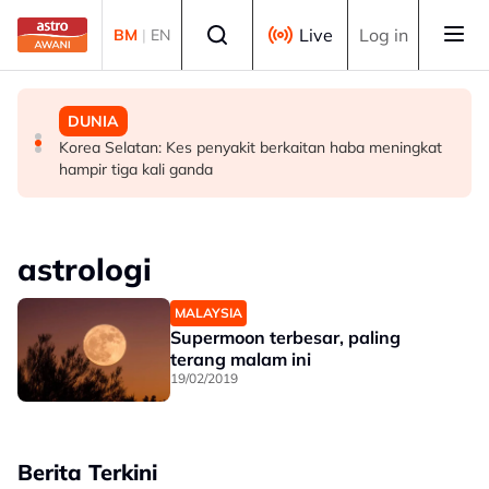
Skip to main content
Select language
Live
Log in
BM
|
EN
MALAYSIA
MALAYSIA
DUNIA
TMJ terima menghadap pemilik bersama Chelsea FC
UKM cipta sejarah anjur Konsert Diraja di DFP
Korea Selatan: Kes penyakit berkaitan haba meningkat
menjelang aksi persahabatan malam ini
hampir tiga kali ganda
astrologi
MALAYSIA
Supermoon terbesar, paling
terang malam ini
19/02/2019
Berita Terkini