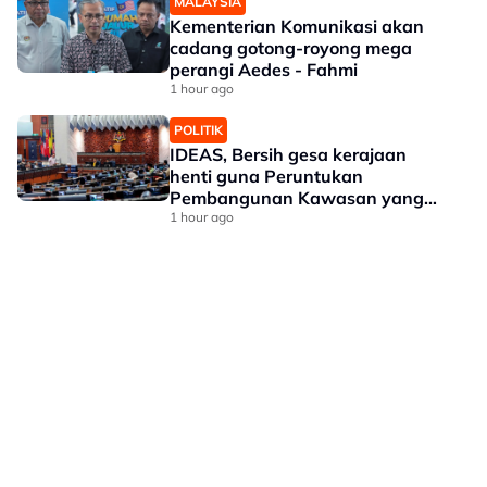
MALAYSIA
Kementerian Komunikasi akan
cadang gotong-royong mega
perangi Aedes - Fahmi
1 hour ago
POLITIK
IDEAS, Bersih gesa kerajaan
henti guna Peruntukan
Pembangunan Kawasan yang
didakwa sebagai alat politik
1 hour ago