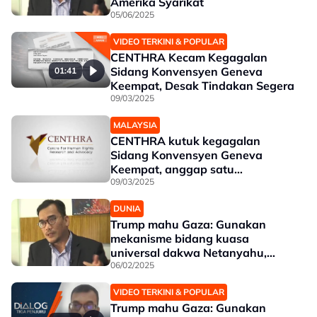
Amerika Syarikat
05/06/2025
VIDEO TERKINI & POPULAR
CENTHRA Kecam Kegagalan
Sidang Konvensyen Geneva
01:41
Keempat, Desak Tindakan Segera
09/03/2025
MALAYSIA
CENTHRA kutuk kegagalan
Sidang Konvensyen Geneva
Keempat, anggap satu
pengkhianatan
09/03/2025
DUNIA
Trump mahu Gaza: Gunakan
mekanisme bidang kuasa
universal dakwa Netanyahu,
Israel - CENTHRA
06/02/2025
VIDEO TERKINI & POPULAR
Trump mahu Gaza: Gunakan