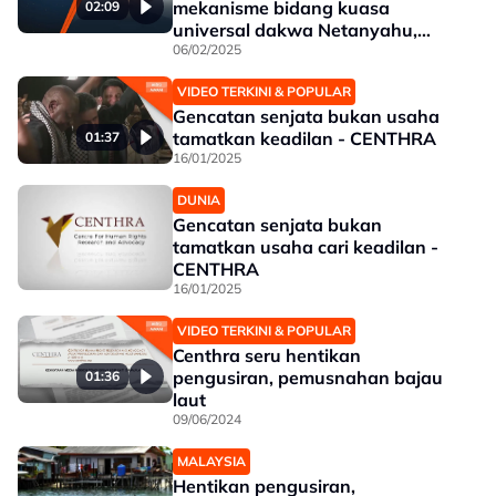
mekanisme bidang kuasa
02:09
universal dakwa Netanyahu,
Israel - CENTHRA
06/02/2025
VIDEO TERKINI & POPULAR
Gencatan senjata bukan usaha
tamatkan keadilan - CENTHRA
01:37
16/01/2025
DUNIA
Gencatan senjata bukan
tamatkan usaha cari keadilan -
CENTHRA
16/01/2025
VIDEO TERKINI & POPULAR
Centhra seru hentikan
pengusiran, pemusnahan bajau
01:36
laut
09/06/2024
MALAYSIA
Hentikan pengusiran,