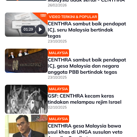
26/02/2026
VIDEO TERKINI & POPULAR
CENTHRA sambut baik pendapat
ICJ, seru Malaysia bertindak
01:29
tegas
23/10/2025
MALAYSIA
CENTHRA sambut baik pendapat
ICJ, gesa Malaysia dan negara
anggota PBB bertindak tegas
23/10/2025
MALAYSIA
GSF: CENTHRA kecam keras
tindakan melampau rejim Israel
02/10/2025
MALAYSIA
CENTHRA gesa Malaysia bawa
usul khas di UNGA susulan veto