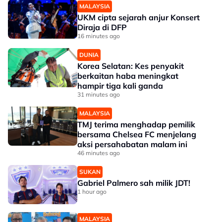
MALAYSIA
UKM cipta sejarah anjur Konsert
Diraja di DFP
16 minutes ago
DUNIA
Korea Selatan: Kes penyakit
berkaitan haba meningkat
hampir tiga kali ganda
31 minutes ago
MALAYSIA
TMJ terima menghadap pemilik
bersama Chelsea FC menjelang
aksi persahabatan malam ini
46 minutes ago
SUKAN
Gabriel Palmero sah milik JDT!
1 hour ago
MALAYSIA