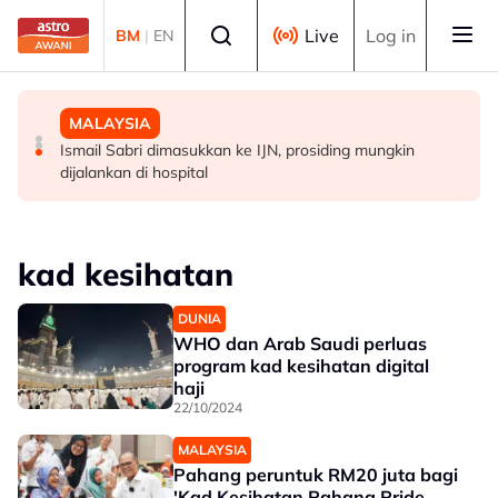
Skip to main content
Select language
Live
Log in
BM
|
EN
MALAYSIA
MALAYSIA
MALAYSIA
Warga emas ditemukan meninggal dunia dalam gua di
Jenazah tiga anggota polis dibawa ke Kota Kinabalu
Ismail Sabri dimasukkan ke IJN, prosiding mungkin
Kelantan
untuk bedah siasat
dijalankan di hospital
kad kesihatan
DUNIA
WHO dan Arab Saudi perluas
program kad kesihatan digital
haji
22/10/2024
MALAYSIA
Pahang peruntuk RM20 juta bagi
'Kad Kesihatan Pahang Pride