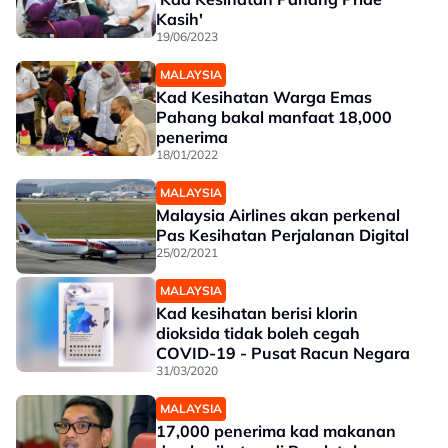
Kasih'
19/06/2023
MALAYSIA
Kad Kesihatan Warga Emas
Pahang bakal manfaat 18,000
penerima
18/01/2022
MALAYSIA
Malaysia Airlines akan perkenal
Pas Kesihatan Perjalanan Digital
25/02/2021
MALAYSIA
Kad kesihatan berisi klorin
dioksida tidak boleh cegah
COVID-19 - Pusat Racun Negara
31/03/2020
MALAYSIA
17,000 penerima kad makanan