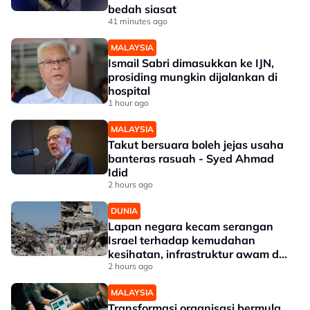
bedah siasat
41 minutes ago
MALAYSIA
Ismail Sabri dimasukkan ke IJN,
prosiding mungkin dijalankan di
hospital
1 hour ago
MALAYSIA
Takut bersuara boleh jejas usaha
banteras rasuah - Syed Ahmad
Idid
2 hours ago
DUNIA
Lapan negara kecam serangan
Israel terhadap kemudahan
kesihatan, infrastruktur awam di
Gaza
2 hours ago
MALAYSIA
Transformasi organisasi bermula