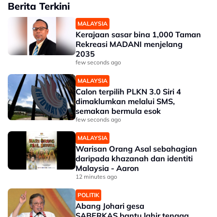
Berita Terkini
MALAYSIA
Kerajaan sasar bina 1,000 Taman
Rekreasi MADANI menjelang
2035
few seconds ago
MALAYSIA
Calon terpilih PLKN 3.0 Siri 4
dimaklumkan melalui SMS,
semakan bermula esok
few seconds ago
MALAYSIA
Warisan Orang Asal sebahagian
daripada khazanah dan identiti
Malaysia - Aaron
12 minutes ago
POLITIK
Abang Johari gesa
SABERKAS bantu lahir tenaga