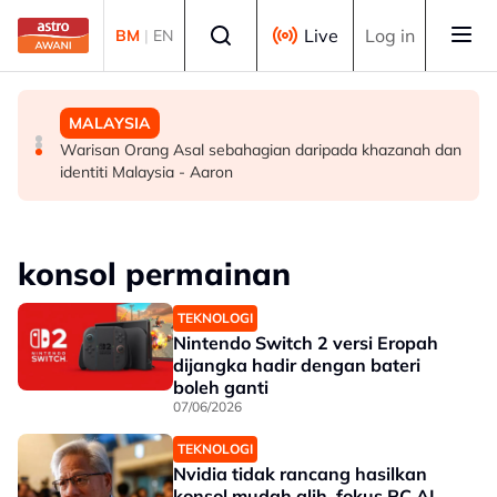
Skip to main content
Select language
Live
Log in
BM
|
EN
MALAYSIA
MALAYSIA
MALAYSIA
Kerajaan sasar bina 1,000 Taman Rekreasi MADANI
Calon terpilih PLKN 3.0 Siri 4 dimaklumkan melalui SMS,
Warisan Orang Asal sebahagian daripada khazanah dan
menjelang 2035
semakan bermula esok
identiti Malaysia - Aaron
konsol permainan
TEKNOLOGI
Nintendo Switch 2 versi Eropah
dijangka hadir dengan bateri
boleh ganti
07/06/2026
TEKNOLOGI
Nvidia tidak rancang hasilkan
konsol mudah alih, fokus PC AI