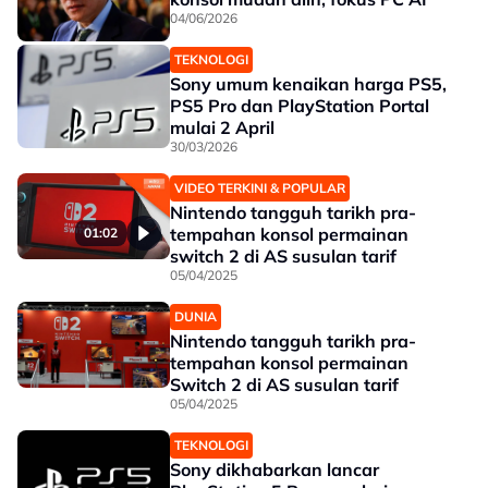
04/06/2026
TEKNOLOGI
Sony umum kenaikan harga PS5,
PS5 Pro dan PlayStation Portal
mulai 2 April
30/03/2026
VIDEO TERKINI & POPULAR
Nintendo tangguh tarikh pra-
tempahan konsol permainan
01:02
switch 2 di AS susulan tarif
05/04/2025
DUNIA
Nintendo tangguh tarikh pra-
tempahan konsol permainan
Switch 2 di AS susulan tarif
05/04/2025
TEKNOLOGI
Sony dikhabarkan lancar