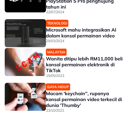
PlayStation 5 Pro penghujung
tahun ini
22/07/2024
TEKNOLOGI
Microsoft mahu integrasikan AI
dalam konsol permainan video
25/03/2024
MALAYSIA
Wanita ditipu lebih RM11,000 beli
konsol permainan elektronik di
TikTok
15/05/2023
GAYA HIDUP
Macam 'keychain'', rupanya
konsol permainan video terkecil di
dunia 'Thumby'
23/10/2021