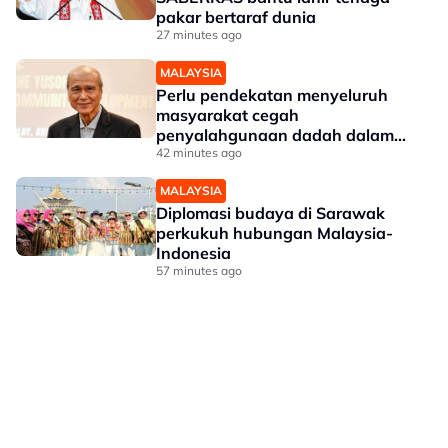
pakar bertaraf dunia
27 minutes ago
MALAYSIA
Perlu pendekatan menyeluruh
masyarakat cegah
penyalahgunaan dadah dalam
kalangan kanak-kanak - Lee Lam
42 minutes ago
Thye
MALAYSIA
Diplomasi budaya di Sarawak
perkukuh hubungan Malaysia-
Indonesia
57 minutes ago