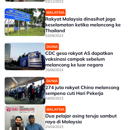
03/11/2023
MALAYSIA
Rakyat Malaysia dinasihat jaga
keselamatan ketika melancong ke
Thailand
02/09/2023
DUNIA
CDC gesa rakyat AS dapatkan
vaksinasi campak sebelum
melancong ke luar negara
25/06/2023
DUNIA
274 juta rakyat China melancong
sempena cuti Hari Pekerja
04/05/2023
MALAYSIA
Dua pelajar asing teruja sambut
raya di Malaysia
25/04/2023