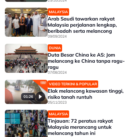
25/10/2024
MALAYSIA
Arab Saudi tawarkan rakyat
Malaysia perjalanan lengkap,
beribadah serta melancong
09/09/2024
DUNIA
Duta Besar China ke AS: Jom
melancong ke China tanpa ragu-
ragu
07/08/2024
VIDEO TERKINI & POPULAR
Elak melancong kawasan tinggi,
risiko tanah runtuh
01:26
05/11/2023
MALAYSIA
Tinjauan: 72 peratus rakyat
Malaysia merancang untuk
melancong tahun ini