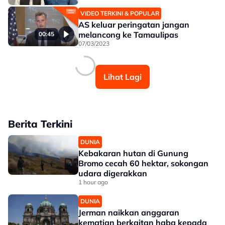
VIDEO TERKINI & POPULAR
AS keluar peringatan jangan
melancong ke Tamaulipas
00:45
07/03/2023
Lihat Lagi
Berita Terkini
DUNIA
Kebakaran hutan di Gunung
Bromo cecah 60 hektar, sokongan
udara digerakkan
1 hour ago
DUNIA
Jerman naikkan anggaran
kematian berkaitan haba kepada