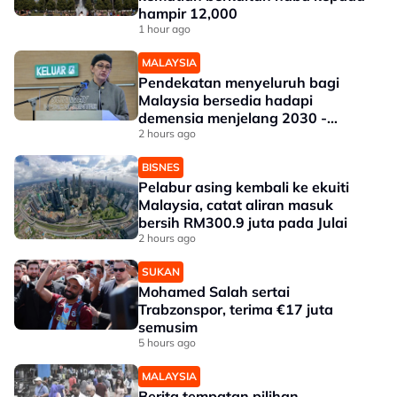
hampir 12,000
1 hour ago
MALAYSIA
Pendekatan menyeluruh bagi
Malaysia bersedia hadapi
demensia menjelang 2030 -
Hanifah
2 hours ago
BISNES
Pelabur asing kembali ke ekuiti
Malaysia, catat aliran masuk
bersih RM300.9 juta pada Julai
2 hours ago
SUKAN
Mohamed Salah sertai
Trabzonspor, terima €17 juta
semusim
5 hours ago
MALAYSIA
Berita tempatan pilihan