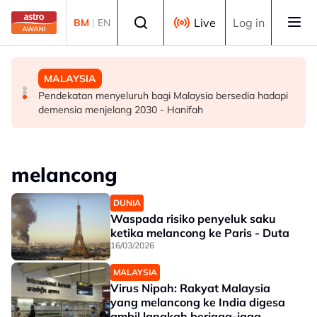
Skip to main content
Select language
Live
Log in
BM
|
EN
DUNIA
DUNIA
MALAYSIA
Kebakaran hutan di Gunung Bromo cecah 60 hektar,
Jerman naikkan anggaran kematian berkaitan haba
Pendekatan menyeluruh bagi Malaysia bersedia hadapi
sokongan udara digerakkan
kepada hampir 12,000
demensia menjelang 2030 - Hanifah
melancong
DUNIA
Waspada risiko penyeluk saku
ketika melancong ke Paris - Duta
16/03/2026
MALAYSIA
Virus Nipah: Rakyat Malaysia
yang melancong ke India digesa
ambil langkah berjaga-jaga