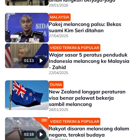
29/01/2026
MALAYSIA
Pakej melancong palsu: Bekas
suami Kim Seri ditahan
27/04/2025
VIDEO TERKINI & POPULAR
Wajar sasar 5 peratus penduduk
Indonesia melancong ke Malaysia
01:13
- Zahid
22/04/2025
DUNIA
New Zealand longgar peraturan
visa benar pelawat bekerja
sambil melancong
28/01/2025
VIDEO TERKINI & POPULAR
Rakyat disaran melancong dalam
negara, terokai budaya
02:16