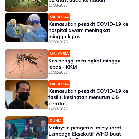
21/03/2023
MALAYSIA
Kemasukan pesakit COVID-19 ke
hospital awam meningkat
minggu lepas
07/03/2023
MALAYSIA
Kes denggi meningkat minggu
lepas - KKM
21/02/2023
MALAYSIA
Kemasukan pesakit COVID-19 ke
fasiliti kesihatan menurun 6.5
peratus
14/02/2023
DUNIA
Malaysia pengerusi mesyuarat
Lembaga Eksekutif WHO buat