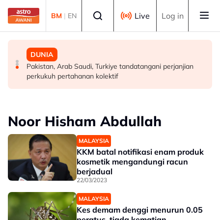
Skip to main content
Select language
Live
Log in
BM
|
EN
DUNIA
MALAYSIA
DUNIA
Tamparan buat Trump, mahkamah arah henti
Ketua masyarakat perlu fahami, sampaikan dasar
Pakistan, Arab Saudi, Turkiye tandatangani perjanjian
pembinaan dewan majlis baharu White House bernilai
kerajaan pada rakyat - Abang Johari
perkukuh pertahanan kolektif
RM1.6 bilion
Noor Hisham Abdullah
MALAYSIA
KKM batal notifikasi enam produk
kosmetik mengandungi racun
berjadual
22/03/2023
MALAYSIA
Kes demam denggi menurun 0.05
peratus, tiada kematian