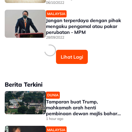
06/10/2022
MALAYSIA
Jangan terperdaya dengan pihak
mengaku pengamal atau pakar
perubatan - MPM
28/09/2022
Lihat Lagi
Berita Terkini
DUNIA
Tamparan buat Trump,
mahkamah arah henti
pembinaan dewan majlis baharu
White House bernilai RM1.6 bilion
1 hour ago
MALAYSIA