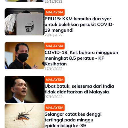
25/12/2022
MALAYSIA
PRU15: KKM kemuka dua syor
untuk bolehkan pesakit COVID-
19 mengundi
29/10/2022
MALAYSIA
COVID-19: Kes baharu mingguan
meningkat 8.5 peratus - KP
Kesihatan
17/10/2022
MALAYSIA
Ubat batuk, selesema dari India
tidak didaftarkan di Malaysia
07/10/2022
MALAYSIA
Selangor catat kes denggi
tertinggi pada minggu
epidemiologi ke-39