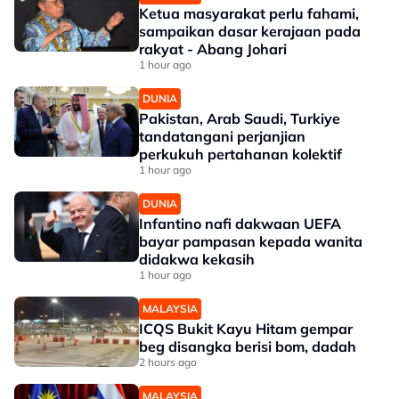
Ketua masyarakat perlu fahami,
sampaikan dasar kerajaan pada
rakyat - Abang Johari
1 hour ago
DUNIA
Pakistan, Arab Saudi, Turkiye
tandatangani perjanjian
perkukuh pertahanan kolektif
1 hour ago
DUNIA
Infantino nafi dakwaan UEFA
bayar pampasan kepada wanita
didakwa kekasih
1 hour ago
MALAYSIA
ICQS Bukit Kayu Hitam gempar
beg disangka berisi bom, dadah
2 hours ago
MALAYSIA