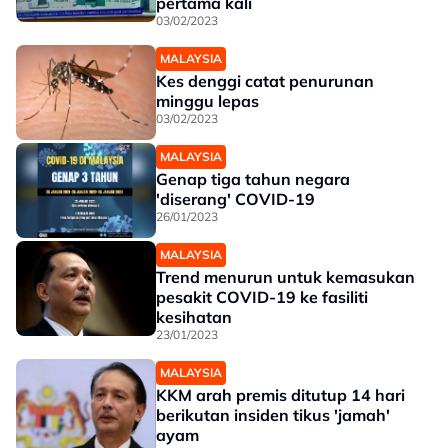
pertama kali
03/02/2023
MALAYSIA
Kes denggi catat penurunan
minggu lepas
03/02/2023
MALAYSIA
Genap tiga tahun negara
'diserang' COVID-19
26/01/2023
MALAYSIA
Trend menurun untuk kemasukan
pesakit COVID-19 ke fasiliti
kesihatan
23/01/2023
MALAYSIA
KKM arah premis ditutup 14 hari
berikutan insiden tikus 'jamah'
ayam