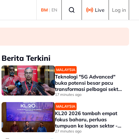
Select language
Live
Log in
BM
|
EN
Berita Terkini
MALAYSIA
Teknologi "5G Advanced"
buka potensi besar pacu
transformasi pelbagai sektor
- Fahmi
17 minutes ago
MALAYSIA
KL20 2026 tambah empat
fokus baharu, perluas
tumpuan ke lapan sektor -
Akmal Nasrullah
27 minutes ago