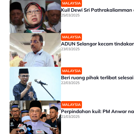
MALAYSIA
Kuil Dewi Sri Pathrakaliamman d
25/03/2025
MALAYSIA
ADUN Selangor kecam tindakan 
23/03/2025
MALAYSIA
Beri ruang pihak terlibat seles
22/03/2025
MALAYSIA
Perpindahan kuil: PM Anwar na
21/03/2025