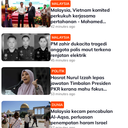
MALAYSIA
Malaysia, Vietnam komited
perkukuh kerjasama
pertahanan - Mohamed
Khaled
42 minutes ago
MALAYSIA
PM zahir dukacita tragedi
anggota polis maut terkena
renjatan elektrik
45 minutes ago
POLITIK
Hasrat Nurul Izzah lepas
jawatan Timbalan Presiden
PKR kerana mahu fokus
pengajian lanjutan
53 minutes ago
DUNIA
Malaysia kecam pencabulan
Al-Aqsa, perluasan
penempatan haram Israel
57 minutes ago