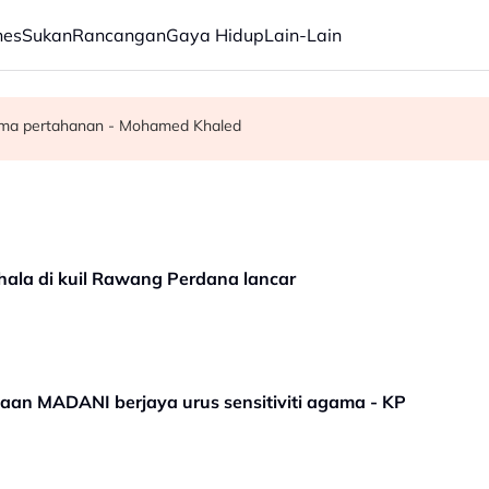
nes
Sukan
Rancangan
Gaya Hidup
Lain-Lain
pacu transformasi pelbagai sektor - Fahmi
uas tumpuan ke lapan sektor - Akmal Nasrullah
sama pertahanan - Mohamed Khaled
ala di kuil Rawang Perdana lancar
ajaan MADANI berjaya urus sensitiviti agama - KP