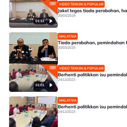
VIDEO TERKINI & POPULAR
Jakel tegas tiada perobohan, h
20/03/2025
01:32
MALAYSIA
Tiada perobohan, pemindahan ku
20/03/2025
VIDEO TERKINI & POPULAR
Berhenti politikkan isu pemind
24/12/2023
01:01
MALAYSIA
Berhenti politikkan isu pemind
24/12/2023