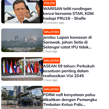
POLITIK
WARISAN teliti rundingan
kerusi bersama STAR, KDM
hadapi PRU16 - Shafie
50 minutes ago
MALAYSIA
Jerebu: Lapan kawasan di
Sarawak, Johan Setia di
Selangor catat IPU tidak
sihat
1 hour ago
MALAYSIA
ASEAN 59 tahun: Perkukuh
kesatuan penting dalam
realisasikan Visi 2045
1 hour ago
MALAYSIA
PDRM nafi kenyataan palsu
dikaitkan dengan Pemangku
Timbalan Ketua Polis
1 hour ago