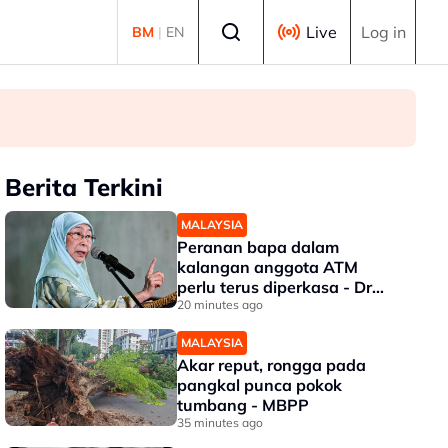
Select language
Live
Log in
BM
|
EN
Berita Terkini
MALAYSIA
Peranan bapa dalam
kalangan anggota ATM
perlu terus diperkasa - Dr
Wan Azizah
20 minutes ago
MALAYSIA
Akar reput, rongga pada
pangkal punca pokok
tumbang - MBPP
35 minutes ago