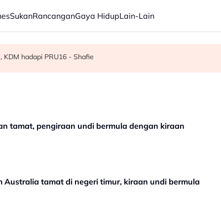
nes
Sukan
Rancangan
Gaya Hidup
Lain-Lain
R, KDM hadapi PRU16 - Shafie
erlu terus diperkasa - Dr Wan Azizah
kok tumbang - MBPP
n tamat, pengiraan undi bermula dengan kiraan
ustralia tamat di negeri timur, kiraan undi bermula