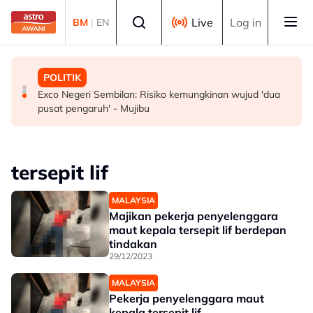
Skip to main content
Select language
Live
Log in
BM
|
EN
MALAYSIA
POLITIK
POLITIK
Pembantu rumah dipenjara empat tahun abai kanak-
RCI Tabung Haji: 'Jika tidak boleh sanggah fakta, jangan
Exco Negeri Sembilan: Risiko kemungkinan wujud 'dua
kanak di kolam renang hingga lemas
main sentimen rakyat' - AMK
pusat pengaruh' - Mujibu
tersepit lif
MALAYSIA
Majikan pekerja penyelenggara
maut kepala tersepit lif berdepan
tindakan
29/12/2023
MALAYSIA
Pekerja penyelenggara maut
kepala tersepit lif