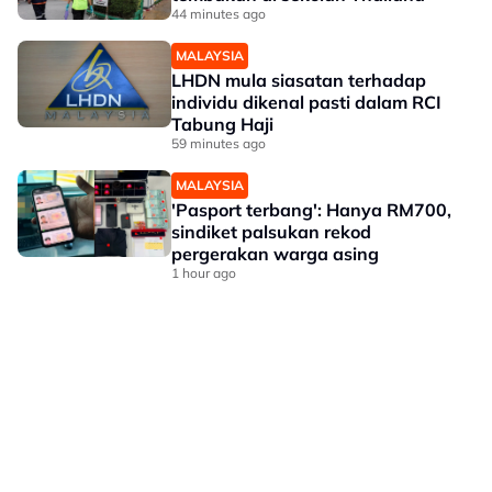
44 minutes ago
MALAYSIA
LHDN mula siasatan terhadap
individu dikenal pasti dalam RCI
Tabung Haji
59 minutes ago
MALAYSIA
'Pasport terbang': Hanya RM700,
sindiket palsukan rekod
pergerakan warga asing
1 hour ago