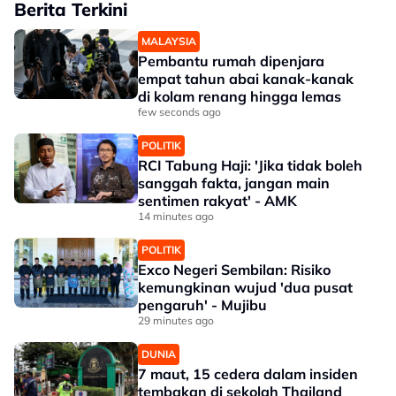
Berita Terkini
MALAYSIA
Pembantu rumah dipenjara
empat tahun abai kanak-kanak
di kolam renang hingga lemas
few seconds ago
POLITIK
RCI Tabung Haji: 'Jika tidak boleh
sanggah fakta, jangan main
sentimen rakyat' - AMK
14 minutes ago
POLITIK
Exco Negeri Sembilan: Risiko
kemungkinan wujud 'dua pusat
pengaruh' - Mujibu
29 minutes ago
DUNIA
7 maut, 15 cedera dalam insiden
tembakan di sekolah Thailand