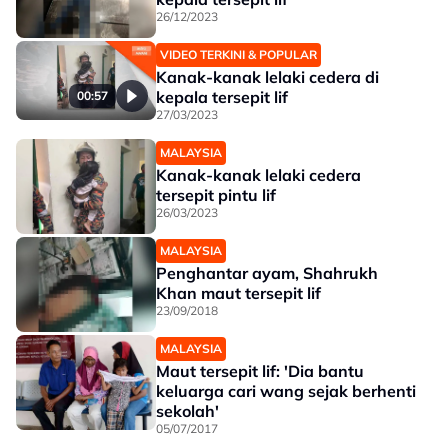
26/12/2023
VIDEO TERKINI & POPULAR
Kanak-kanak lelaki cedera di
kepala tersepit lif
00:57
27/03/2023
MALAYSIA
Kanak-kanak lelaki cedera
tersepit pintu lif
26/03/2023
MALAYSIA
Penghantar ayam, Shahrukh
Khan maut tersepit lif
23/09/2018
MALAYSIA
Maut tersepit lif: 'Dia bantu
keluarga cari wang sejak berhenti
sekolah'
05/07/2017