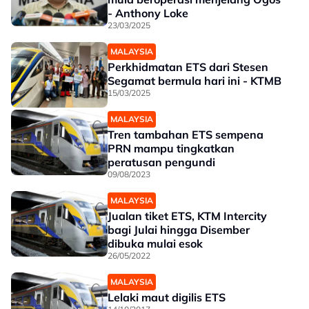
- Anthony Loke
23/03/2025
MALAYSIA
Perkhidmatan ETS dari Stesen
Segamat bermula hari ini - KTMB
15/03/2025
MALAYSIA
Tren tambahan ETS sempena
PRN mampu tingkatkan
peratusan pengundi
09/08/2023
MALAYSIA
Jualan tiket ETS, KTM Intercity
bagi Julai hingga Disember
dibuka mulai esok
26/05/2022
MALAYSIA
Lelaki maut digilis ETS