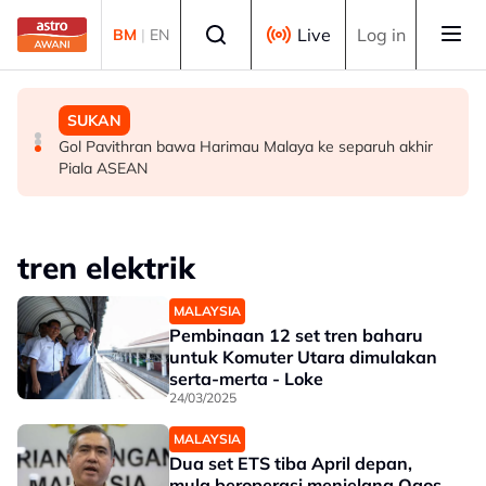
Skip to main content
Select language
Live
Log in
BM
|
EN
MALAYSIA
MALAYSIA
SUKAN
Berita tempatan pilihan sepanjang hari ini
Bapa lemas cuba selamatkan anak jatuh kolam ikan
Gol Pavithran bawa Harimau Malaya ke separuh akhir
Piala ASEAN
tren elektrik
MALAYSIA
Pembinaan 12 set tren baharu
untuk Komuter Utara dimulakan
serta-merta - Loke
24/03/2025
MALAYSIA
Dua set ETS tiba April depan,
mula beroperasi menjelang Ogos