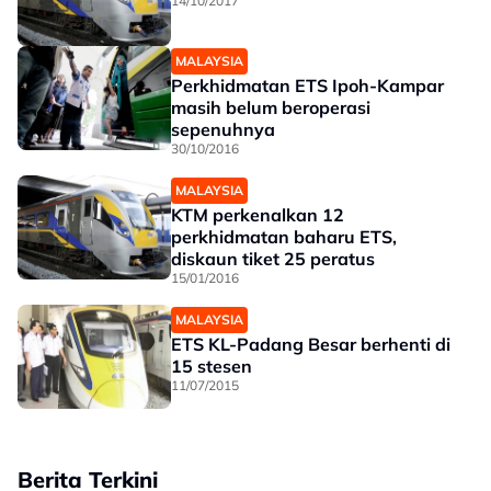
14/10/2017
MALAYSIA
Perkhidmatan ETS Ipoh-Kampar
masih belum beroperasi
sepenuhnya
30/10/2016
MALAYSIA
KTM perkenalkan 12
perkhidmatan baharu ETS,
diskaun tiket 25 peratus
15/01/2016
MALAYSIA
ETS KL-Padang Besar berhenti di
15 stesen
11/07/2015
Berita Terkini