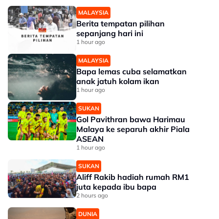
MALAYSIA
Berita tempatan pilihan
sepanjang hari ini
1 hour ago
MALAYSIA
Bapa lemas cuba selamatkan
anak jatuh kolam ikan
1 hour ago
SUKAN
Gol Pavithran bawa Harimau
Malaya ke separuh akhir Piala
ASEAN
1 hour ago
SUKAN
Aliff Rakib hadiah rumah RM1
juta kepada ibu bapa
2 hours ago
DUNIA