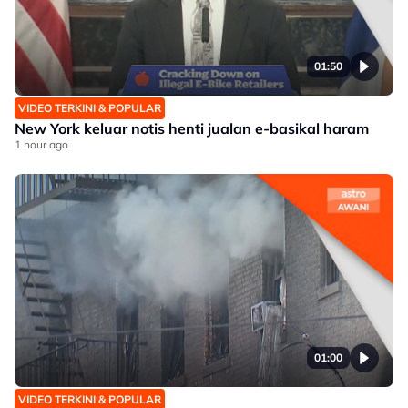
01:50
VIDEO TERKINI & POPULAR
New York keluar notis henti jualan e-basikal haram
1 hour ago
01:00
VIDEO TERKINI & POPULAR