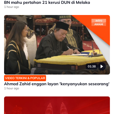
BN mahu pertahan 21 kerusi DUN di Melaka
1 hour ago
01:38
VIDEO TERKINI & POPULAR
Ahmad Zahid enggan layan 'kenyanyukan seseorang'
1 hour ago