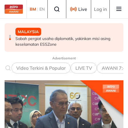
Skip to main content
Select language
Live
Log in
BM
|
EN
BISNES
MALAYSIA
MALAYSIA
Prestasi KDNK suku kedua Malaysia diunjur pada tahap
PDRM perkasa kawalan sempadan dengan AI, dron
Sabah pergiat usaha diplomatik, yakinkan misi asing
baik - Amir Hamzah
keselamatan ESSZone
Advertisement
Video Terkini & Popular
LIVE TV
AWANI 7:4