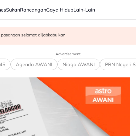
nes
Sukan
Rancangan
Gaya Hidup
Lain-Lain
 sesama sendiri"
i komitmen kerajaan modenkan ATM - Panglima
n pasangan selamat diijabkabulkan
Advertisement
45
Agenda AWANI
Niaga AWANI
PRN Negeri S