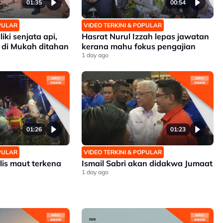
01:35
00:54
OPULAR
VIDEO TERKINI & POPULAR
iki senjata api,
Hasrat Nurul Izzah lepas jawatan
 di Mukah ditahan
kerana mahu fokus pengajian
1 day ago
01:26
01:23
OPULAR
VIDEO TERKINI & POPULAR
lis maut terkena
Ismail Sabri akan didakwa Jumaat
1 day ago