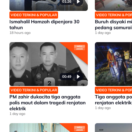
01:26
VIDEO TERKINI & POPULAR
VIDEO TERKINI & P
Ismahalil Hamzah dipenjara 30
Buruh disyaki mil
tahun
pedang samurai
18 hours ago
1 day ago
00:49
VIDEO TERKINI & POPULAR
VIDEO TERKINI & P
PM zahir dukacita tiga anggota
Tiga anggota po
polis maut dalam tragedi renjatan
renjatan elektrik
elektrik
1 day ago
1 day ago