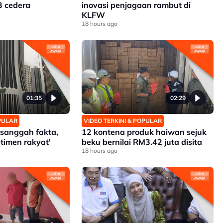
3 cedera
inovasi penjagaan rambut di
KLFW
18 hours ago
01:35
02:29
OPULAR
VIDEO TERKINI & POPULAR
h sanggah fakta,
12 kontena produk haiwan sejuk
timen rakyat'
beku bernilai RM3.42 juta disita
18 hours ago