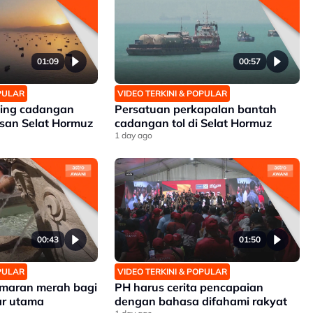
01:09
00:57
OPULAR
VIDEO TERKINI & POPULAR
ding cadangan
Persatuan perkapalan bantah
san Selat Hormuz
cadangan tol di Selat Hormuz
1 day ago
00:43
01:50
OPULAR
VIDEO TERKINI & POPULAR
 amaran merah bagi
PH harus cerita pencapaian
r utama
dengan bahasa difahami rakyat