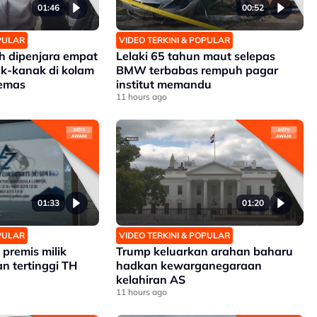
01:46
00:52
OPULAR
VIDEO TERKINI & POPULAR
 dipenjara empat
Lelaki 65 tahun maut selepas
k-kanak di kolam
BMW terbabas rempuh pagar
lemas
institut memandu
11 hours ago
01:33
01:20
OPULAR
VIDEO TERKINI & POPULAR
premis milik
Trump keluarkan arahan baharu
n tertinggi TH
hadkan kewarganegaraan
kelahiran AS
11 hours ago