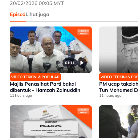
20/02/2026 00:05 MYT
Episod
Lihat juga
01:11
VIDEO TERKINI & POPULAR
VIDEO TERKINI & P
Majlis Penasihat Parti bakal
PM ucap takziah
dibentuk - Hamzah Zainuddin
Tun Mohamed Eu
11 hours ago
11 hours ago