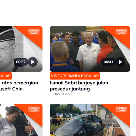
00:57
00:41
OPULAR
VIDEO TERKINI & POPULAR
 atas pemergian
Ismail Sabri berjaya jalani
soff Chin
prosedur jantung
11 hours ago