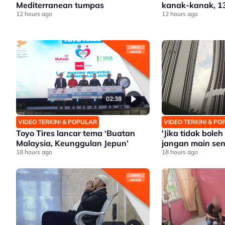
Mediterranean tumpas
kanak-kanak, 1
12 hours ago
12 hours ago
02:38
VIDEO TERKINI & POPULAR
VIDEO TERKINI & P
Toyo Tires lancar tema ‘Buatan
'Jika tidak bole
Malaysia, Keunggulan Jepun’
jangan main sen
18 hours ago
18 hours ago