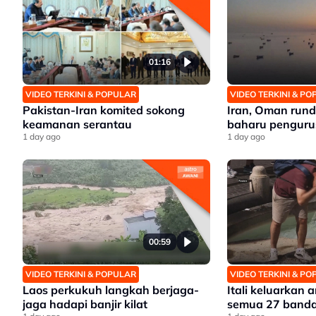
01:16
VIDEO TERKINI & POPULAR
VIDEO TERKINI & P
Pakistan-Iran komited sokong
Iran, Oman run
keamanan serantau
baharu penguru
1 day ago
1 day ago
00:59
VIDEO TERKINI & POPULAR
VIDEO TERKINI & P
Laos perkukuh langkah berjaga-
Itali keluarkan
jaga hadapi banjir kilat
semua 27 banda