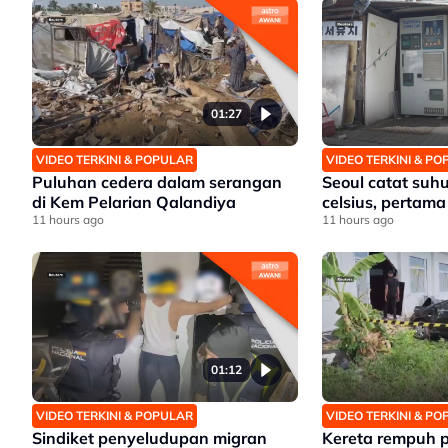
01:27
VIDEO TERKINI & POPULAR
VIDEO TERKINI & P
Puluhan cedera dalam serangan
Seoul catat suhu
di Kem Pelarian Qalandiya
celsius, pertama
11 hours ago
11 hours ago
01:12
VIDEO TERKINI & POPULAR
VIDEO TERKINI & P
Sindiket penyeludupan migran
Kereta rempuh 