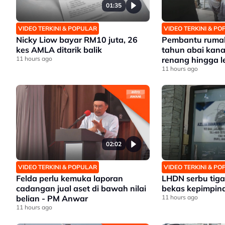
01:35
VIDEO TERKINI & POPULAR
VIDEO TERKINI & P
Nicky Liow bayar RM10 juta, 26
Pembantu rumah
kes AMLA ditarik balik
tahun abai kana
11 hours ago
renang hingga 
11 hours ago
02:02
VIDEO TERKINI & POPULAR
VIDEO TERKINI & P
Felda perlu kemuka laporan
LHDN serbu tiga 
cadangan jual aset di bawah nilai
bekas kepimpina
belian - PM Anwar
11 hours ago
11 hours ago