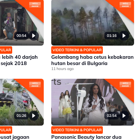
00:54
01:16
OPULAR
VIDEO TERKINI & POPULAR
 lebih 40 darjah
Gelombang haba cetus kebakaran
 sejak 2018
hutan besar di Bulgaria
11 hours ago
01:26
02:54
OPULAR
VIDEO TERKINI & POPULAR
pusat jagaan
Panasonic Beauty lancar dua