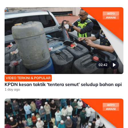
02:42
VIDEO TERKINI & POPULAR
KPDN kesan taktik ‘tentera semut’ seludup bahan api
1 day ago