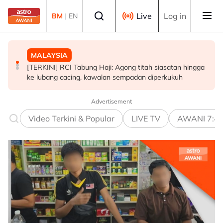
Skip to main content
Select language
Live
Log in
BM
|
EN
MALAYSIA
MALAYSIA
MALAYSIA
[TERKINI] RCI Tabung Haji: Agong titah siasatan hingga
HBH: Impak pelaksanaan dinilai selepas satu hingga
Azerbaijan lantik duta baharu ke Malaysia
ke lubang cacing, kawalan sempadan diperkukuh
tiga bulan - KPPA
Advertisement
Video Terkini & Popular
LIVE TV
AWANI 7:4