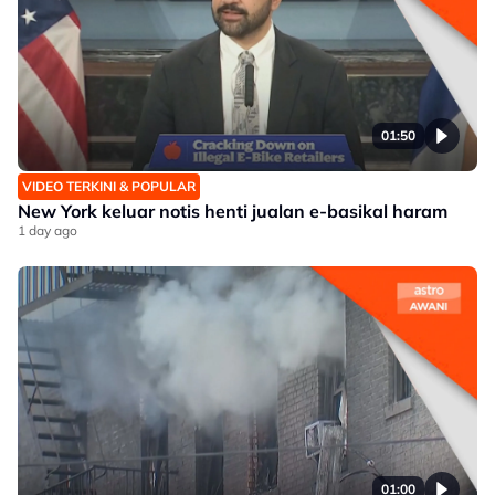
01:50
VIDEO TERKINI & POPULAR
New York keluar notis henti jualan e-basikal haram
1 day ago
01:00