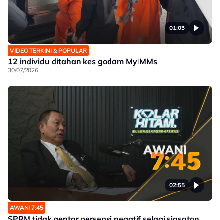
01:03
VIDEO TERKINI & POPULAR
12 individu ditahan kes godam MyIMMs
30/07/2026
02:55
AWANI 7:45
SPRM tidak gentar persepsi negatif selagi siasatan