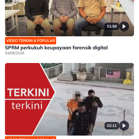
01:58
VIDEO TERKINI & POPULAR
SPRM perkukuh keupayaan forensik digital
04/08/2026
02:11