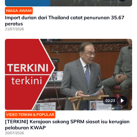
NIAGA AWANI
Import durian dari Thailand catat penurunan 35.67
peratus
21/07/2026
02:23
VIDEO TERKINI & POPULAR
[TERKINI] Kerajaan sokong SPRM siasat isu kerugian
pelaburan KWAP
20/07/2026