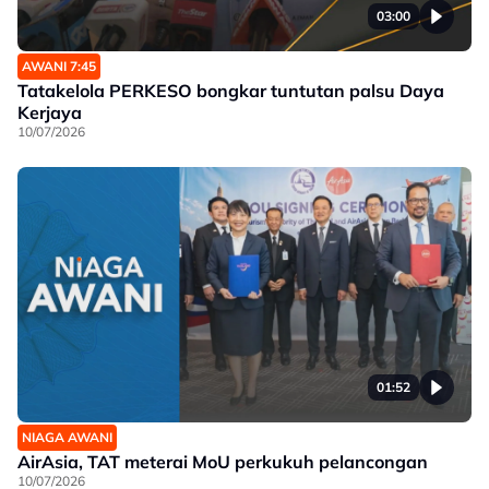
03:00
AWANI 7:45
Tatakelola PERKESO bongkar tuntutan palsu Daya
Kerjaya
10/07/2026
01:52
NIAGA AWANI
AirAsia, TAT meterai MoU perkukuh pelancongan
10/07/2026