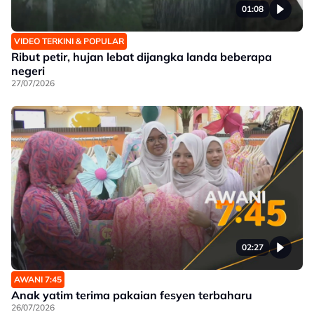
01:08
VIDEO TERKINI & POPULAR
Ribut petir, hujan lebat dijangka landa beberapa
negeri
27/07/2026
02:27
AWANI 7:45
Anak yatim terima pakaian fesyen terbaharu
26/07/2026