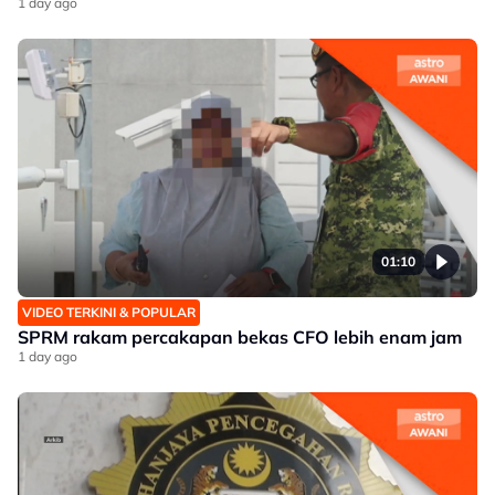
1 day ago
01:10
VIDEO TERKINI & POPULAR
SPRM rakam percakapan bekas CFO lebih enam jam
1 day ago