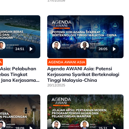
17/01/2026
24:51
26:05
A
AGENDA AWANI ASIA
sia: Pelabuhan
Agenda AWANI Asia: Potensi
bas Tingkat
Kerjasama Syarikat Berteknologi
 Jana Kerjasama
Tinggi Malaysia-China
20/12/2025
28:09
25:31