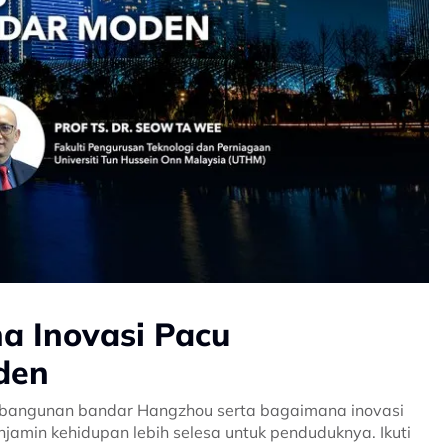
a Inovasi Pacu
den
embangunan bandar Hangzhou serta bagaimana inovasi
amin kehidupan lebih selesa untuk penduduknya. Ikuti