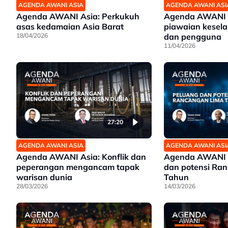
AGENDA AWANI ASIA
AGENDA AWANI ASI
Agenda AWANI Asia: Perkukuh
Agenda AWANI 
asas kedamaian Asia Barat
piawaian kesela
18/04/2026
dan pengguna
11/04/2026
27:20
AGENDA AWANI ASIA
AGENDA AWANI ASI
Agenda AWANI Asia: Konflik dan
Agenda AWANI A
peperangan mengancam tapak
dan potensi Ra
warisan dunia
Tahun
28/03/2026
14/03/2026