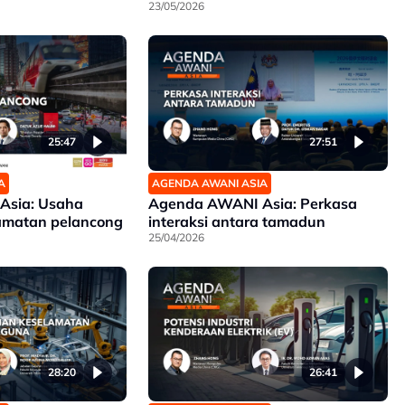
23/05/2026
25:47
27:51
A
AGENDA AWANI ASIA
Asia: Usaha
Agenda AWANI Asia: Perkasa
amatan pelancong
interaksi antara tamadun
25/04/2026
28:20
26:41