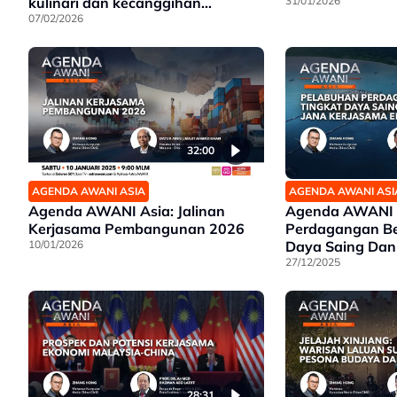
kulinari dan kecanggihan
31/01/2026
teknologi
07/02/2026
32:00
AGENDA AWANI ASIA
AGENDA AWANI ASI
Agenda AWANI Asia: Jalinan
Agenda AWANI A
Kerjasama Pembangunan 2026
Perdagangan Be
10/01/2026
Daya Saing Dan
Ekonomi
27/12/2025
28:31