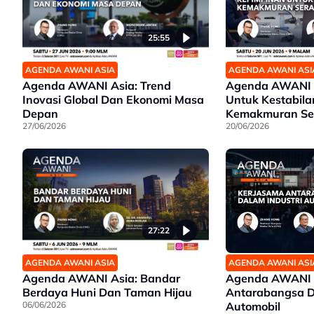
25:55
AGENDA AWANI ASIA
AGENDA AWANI ASI
Agenda AWANI Asia: Trend
Agenda AWANI A
Inovasi Global Dan Ekonomi Masa
Untuk Kestabil
Depan
Kemakmuran Se
27/06/2026
20/06/2026
27:22
AGENDA AWANI ASIA
AGENDA AWANI ASI
Agenda AWANI Asia: Bandar
Agenda AWANI A
Berdaya Huni Dan Taman Hijau
Antarabangsa D
06/06/2026
Automobil