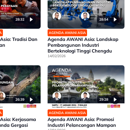
28:32
28:54
A
AGENDA AWANI ASIA
sia: Tradisi Dan
Agenda AWANI Asia: Landskap
an
Pembangunan Industri
Berteknologi Tinggi Chengdu
14/02/2026
26:39
29:28
A
AGENDA AWANI ASIA
sia: Kerjasama
Agenda AWANI Asia: Promosi
anda Gergasi
Industri Pelancongan Mampan