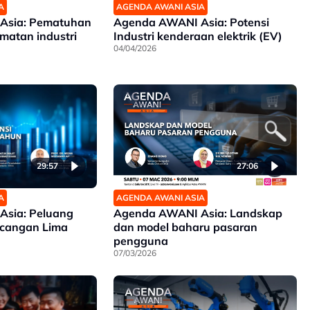
A
AGENDA AWANI ASIA
Asia: Pematuhan
Agenda AWANI Asia: Potensi
matan industri
Industri kenderaan elektrik (EV)
04/04/2026
29:57
27:06
A
AGENDA AWANI ASIA
sia: Peluang
Agenda AWANI Asia: Landskap
ncangan Lima
dan model baharu pasaran
pengguna
07/03/2026