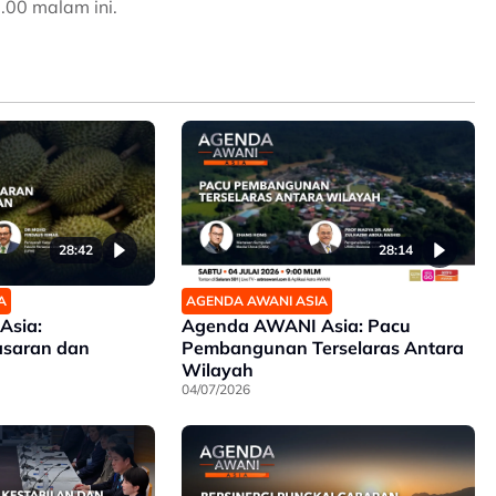
.00 malam ini.
28:42
28:14
A
AGENDA AWANI ASIA
Asia:
Agenda AWANI Asia: Pacu
saran dan
Pembangunan Terselaras Antara
Wilayah
04/07/2026