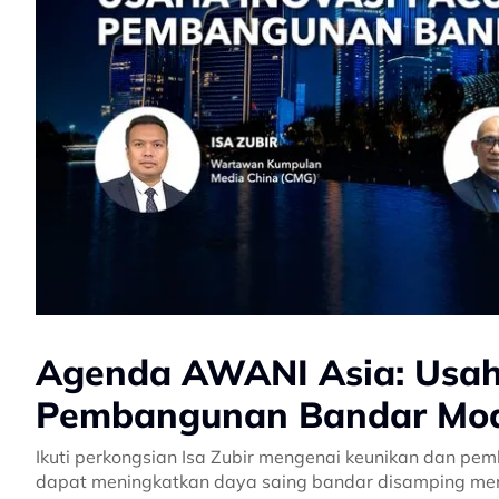
Agenda AWANI Asia: Usah
Pembangunan Bandar Mo
Ikuti perkongsian Isa Zubir mengenai keunikan dan p
dapat meningkatkan daya saing bandar disamping menj