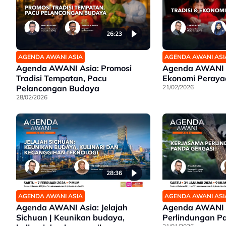
26:23
AGENDA AWANI ASIA
AGENDA AWANI ASI
Agenda AWANI Asia: Promosi
Agenda AWANI A
Tradisi Tempatan, Pacu
Ekonomi Peraya
Pelancongan Budaya
21/02/2026
28/02/2026
28:36
AGENDA AWANI ASIA
AGENDA AWANI ASI
Agenda AWANI Asia: Jelajah
Agenda AWANI A
Sichuan | Keunikan budaya,
Perlindungan P