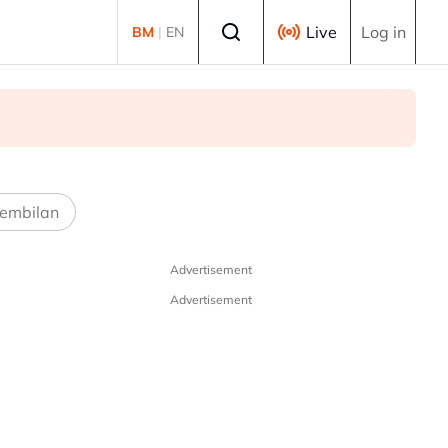
Select language
Live
Log in
BM
|
EN
embilan
Advertisement
Advertisement