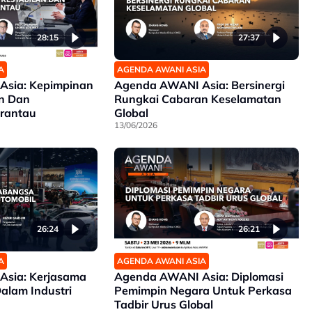
28:15
27:37
A
AGENDA AWANI ASIA
sia: Kepimpinan
Agenda AWANI Asia: Bersinergi
an Dan
Rungkai Cabaran Keselamatan
rantau
Global
13/06/2026
26:24
26:21
A
AGENDA AWANI ASIA
sia: Kerjasama
Agenda AWANI Asia: Diplomasi
alam Industri
Pemimpin Negara Untuk Perkasa
Tadbir Urus Global