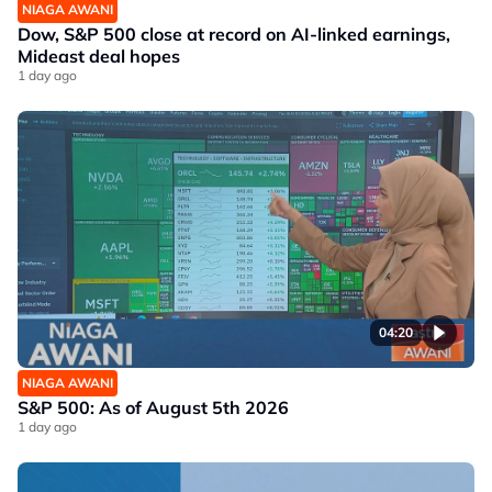
NIAGA AWANI
Dow, S&P 500 close at record on AI-linked earnings,
Mideast deal hopes
1 day ago
04:20
NIAGA AWANI
S&P 500: As of August 5th 2026
1 day ago