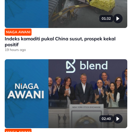
01:32
NIAGA AWANI
Indeks komoditi pukal China susut, prospek kekal
positif
19 hours ago
02:40