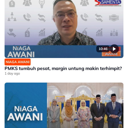
10:46
NIAGA AWANI
PMKS tumbuh pesat, margin untung makin terhimpit?
1 day ago