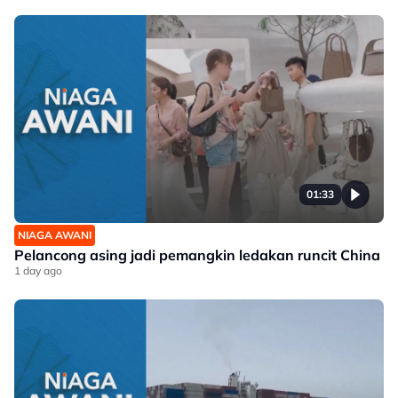
01:33
NIAGA AWANI
Pelancong asing jadi pemangkin ledakan runcit China
1 day ago