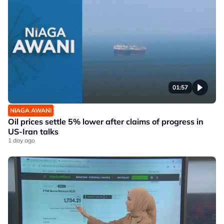
01:57
NIAGA AWANI
Oil prices settle 5% lower after claims of progress in
US-Iran talks
1 day ago