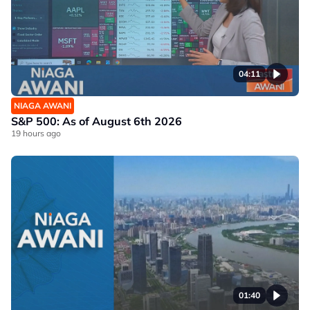
04:11
NIAGA AWANI
S&P 500: As of August 6th 2026
19 hours ago
01:40