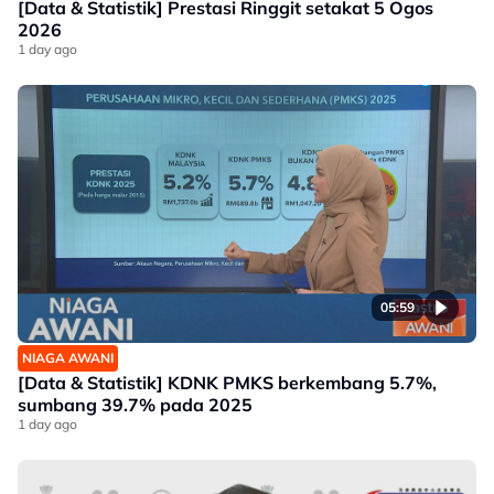
[Data & Statistik] Prestasi Ringgit setakat 5 Ogos
2026
1 day ago
05:59
NIAGA AWANI
[Data & Statistik] KDNK PMKS berkembang 5.7%,
sumbang 39.7% pada 2025
1 day ago