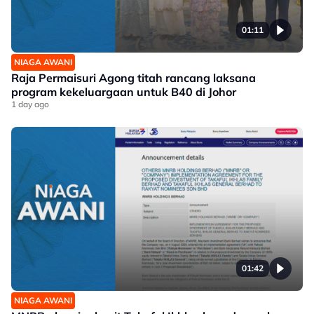
01:11
NIAGA AWANI
Raja Permaisuri Agong titah rancang laksana
program kekeluargaan untuk B40 di Johor
1 day ago
01:42
NIAGA AWANI