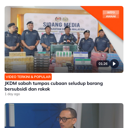
01:26
VIDEO TERKINI & POPULAR
JKDM sabah tumpas cubaan seludup barang
bersubsidi dan rokok
1 day ago