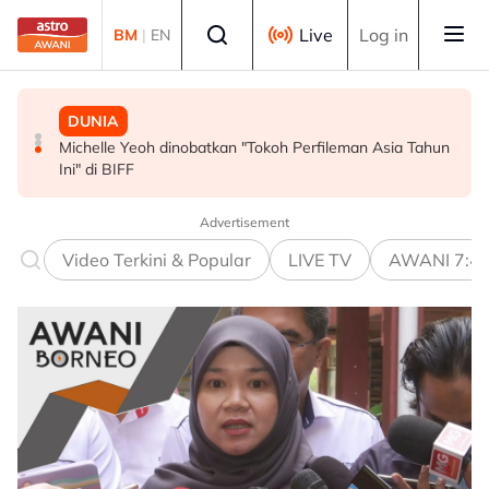
Skip to main content
Select language
Live
Log in
BM
|
EN
MALAYSIA
MALAYSIA
DUNIA
Persepsi negatif terhadap Bukit Malut tidak berasaskan
Insiden rempuhan Jalan Ampang: Pendakwaan bantah
Michelle Yeoh dinobatkan "Tokoh Perfileman Asia Tahun
fakta - Ahli Akademik
permohonan batal pertuduhan bunuh
Ini" di BIFF
Advertisement
Video Terkini & Popular
LIVE TV
AWANI 7:4