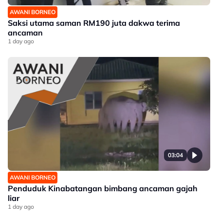
AWANI BORNEO
Saksi utama saman RM190 juta dakwa terima
ancaman
1 day ago
03:04
AWANI BORNEO
Penduduk Kinabatangan bimbang ancaman gajah
liar
1 day ago