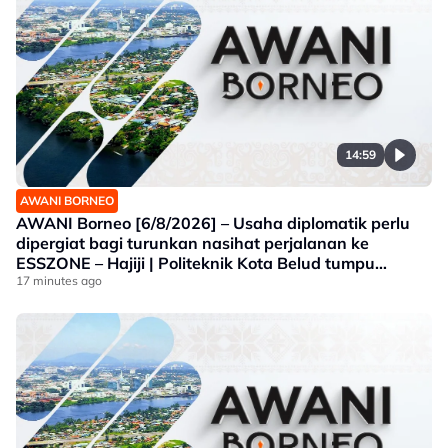
14:59
AWANI BORNEO
AWANI Borneo [6/8/2026] – Usaha diplomatik perlu
dipergiat bagi turunkan nasihat perjalanan ke
ESSZONE – Hajiji | Politeknik Kota Belud tumpu
bidang selaras keperluan industri Sabah |
17 minutes ago
Jawatankuasa khas ditubuh perkasa usaha beli
produk tempatan