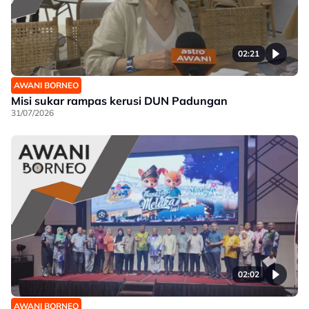
02:21
AWANI BORNEO
Misi sukar rampas kerusi DUN Padungan
31/07/2026
02:02
AWANI BORNEO