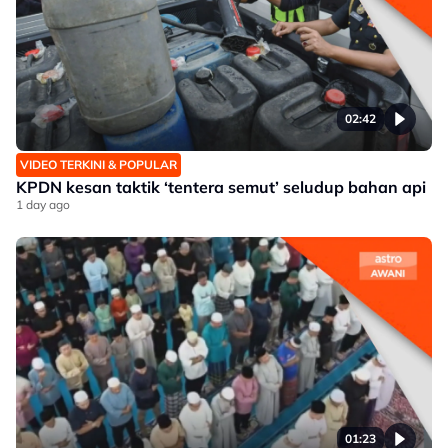
02:42
VIDEO TERKINI & POPULAR
KPDN kesan taktik ‘tentera semut’ seludup bahan api
1 day ago
01:23