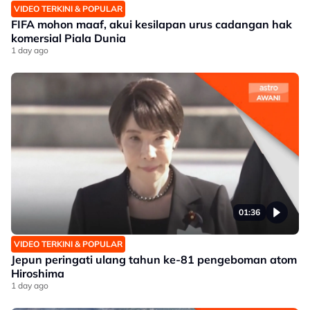
VIDEO TERKINI & POPULAR
FIFA mohon maaf, akui kesilapan urus cadangan hak
komersial Piala Dunia
1 day ago
01:36
VIDEO TERKINI & POPULAR
Jepun peringati ulang tahun ke-81 pengeboman atom
Hiroshima
1 day ago