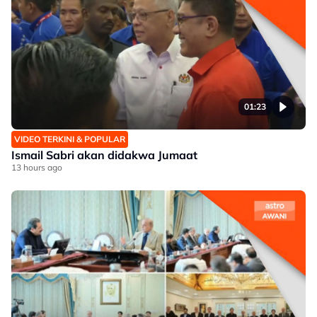
01:23
VIDEO TERKINI & POPULAR
Ismail Sabri akan didakwa Jumaat
13 hours ago