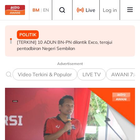
Skip to main content
Select language
Live
Log in
BM
|
EN
POLITIK
MALAYSIA
POLITIK
[TERKINI] 10 ADUN BN-PN dilantik Exco, terajui
MAG wajibkan saringan dadah 1,260 juruterbang
PRU16: Kedudukan PH dijangka mengukuh, jajaran BN-
pentadbiran Negeri Sembilan
Malaysia Airlines
PN pula berliku - Penganalisis
Advertisement
Video Terkini & Popular
LIVE TV
AWANI 7:4