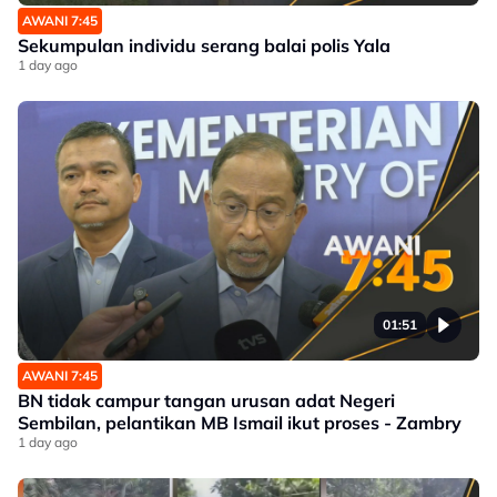
AWANI 7:45
Sekumpulan individu serang balai polis Yala
1 day ago
01:51
AWANI 7:45
BN tidak campur tangan urusan adat Negeri
Sembilan, pelantikan MB Ismail ikut proses - Zambry
1 day ago