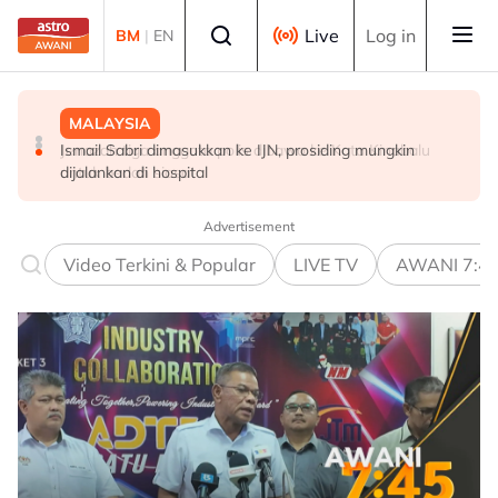
Skip to main content
Select language
Live
Log in
BM
|
EN
MALAYSIA
MALAYSIA
MALAYSIA
Jenazah tiga anggota polis dibawa ke Kota Kinabalu
Ismail Sabri dimasukkan ke IJN, prosiding mungkin
Warga emas ditemukan meninggal dunia dalam gua di
untuk bedah siasat
dijalankan di hospital
Kelantan
Advertisement
Video Terkini & Popular
LIVE TV
AWANI 7:4