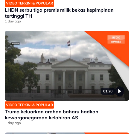
VIDEO TERKINI & POPULAR
LHDN serbu tiga premis milik bekas kepimpinan
tertinggi TH
1 day ago
01:20
VIDEO TERKINI & POPULAR
Trump keluarkan arahan baharu hadkan
kewarganegaraan kelahiran AS
1 day ago