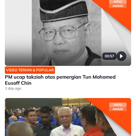
00:57
VIDEO TERKINI & POPULAR
PM ucap takziah atas pemergian Tun Mohamed
Eusoff Chin
1 day ago