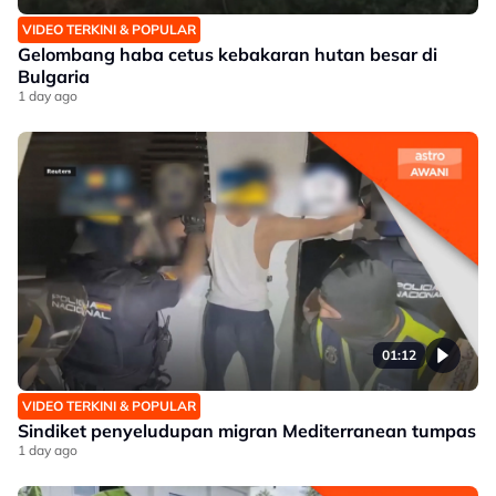
VIDEO TERKINI & POPULAR
Gelombang haba cetus kebakaran hutan besar di
Bulgaria
1 day ago
01:12
VIDEO TERKINI & POPULAR
Sindiket penyeludupan migran Mediterranean tumpas
1 day ago