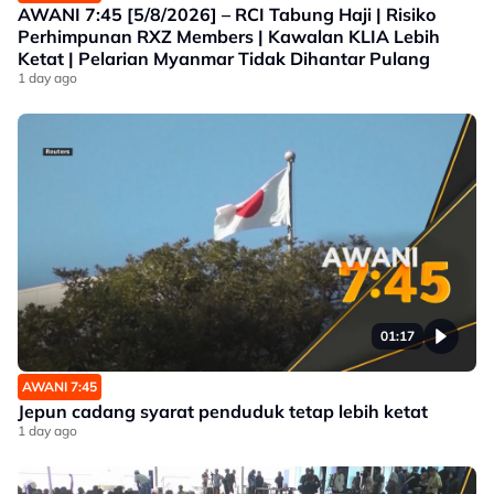
AWANI 7:45 [5/8/2026] – RCI Tabung Haji | Risiko
Perhimpunan RXZ Members | Kawalan KLIA Lebih
Ketat | Pelarian Myanmar Tidak Dihantar Pulang
1 day ago
01:17
AWANI 7:45
Jepun cadang syarat penduduk tetap lebih ketat
1 day ago