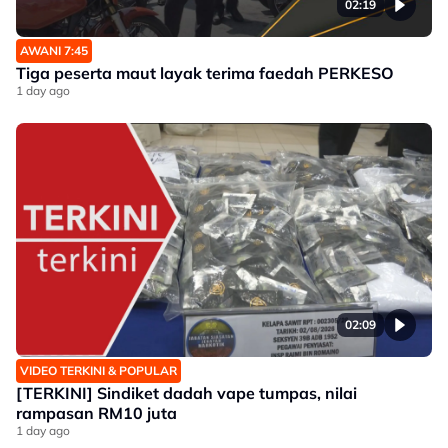
02:19
AWANI 7:45
Tiga peserta maut layak terima faedah PERKESO
1 day ago
02:09
VIDEO TERKINI & POPULAR
[TERKINI] Sindiket dadah vape tumpas, nilai
rampasan RM10 juta
1 day ago