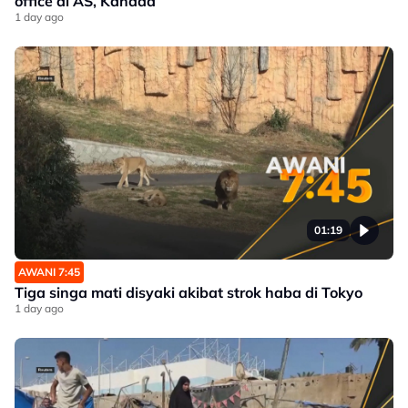
office di AS, Kanada
1 day ago
01:19
AWANI 7:45
Tiga singa mati disyaki akibat strok haba di Tokyo
1 day ago