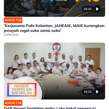
01:13
AWANI 7:45
'Kerjasama Polis Kelantan, JAHEAIK, MAIK kurangkan
jenayah rogol suka sama suka'
02/08/2026
01:12
AWANI 7:45
DAP Negeri Sembilan mahu Loke kekal pengerusi