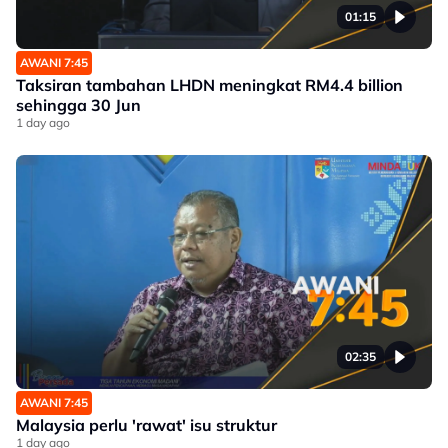
01:15
AWANI 7:45
Taksiran tambahan LHDN meningkat RM4.4 billion
sehingga 30 Jun
1 day ago
02:35
AWANI 7:45
Malaysia perlu 'rawat' isu struktur
1 day ago