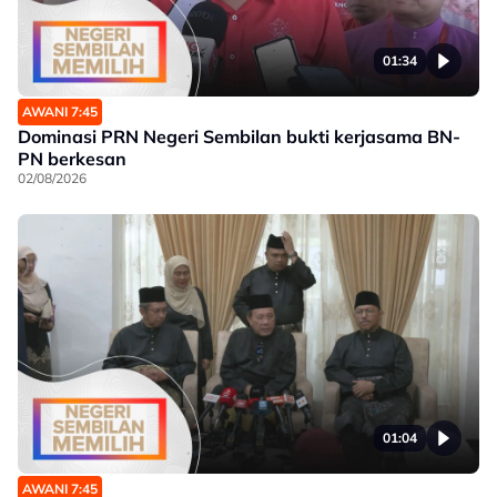
01:34
AWANI 7:45
Dominasi PRN Negeri Sembilan bukti kerjasama BN-
PN berkesan
02/08/2026
01:04
AWANI 7:45