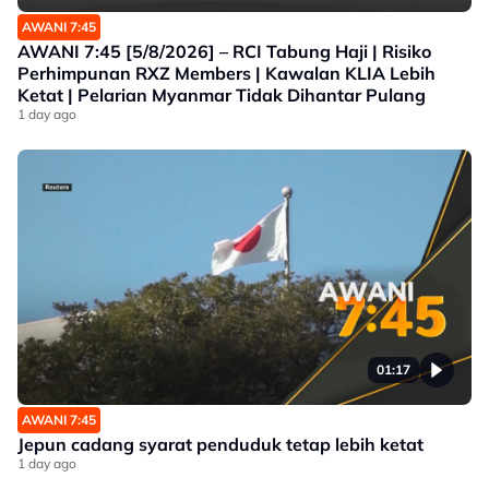
AWANI 7:45
AWANI 7:45 [5/8/2026] – RCI Tabung Haji | Risiko
Perhimpunan RXZ Members | Kawalan KLIA Lebih
Ketat | Pelarian Myanmar Tidak Dihantar Pulang
1 day ago
01:17
AWANI 7:45
Jepun cadang syarat penduduk tetap lebih ketat
1 day ago