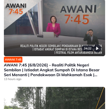
34:22
AWANI 7:45
AWANI 7:45 [6/8/2026] – Realiti Politik Negeri
Sembilan | Istiadat Angkat Sumpah Di Istana Besar
Seri Menanti | Pendakwaan Di Mahkamah Esok |
Festival Filem Antarabangsa Busan
13 hours ago