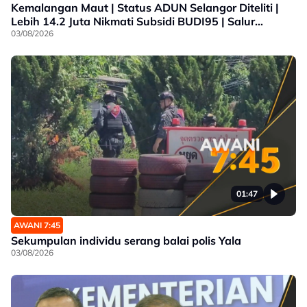
Kemalangan Maut | Status ADUN Selangor Diteliti |
Lebih 14.2 Juta Nikmati Subsidi BUDI95 | Salur
Penjimatan Operasi
03/08/2026
01:47
AWANI 7:45
Sekumpulan individu serang balai polis Yala
03/08/2026