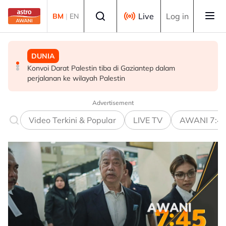
Skip to main content
Select language
Live
Log in
BM
|
EN
DUNIA
MALAYSIA
BISNES
Konvoi Darat Palestin tiba di Gaziantep dalam
Siasatan segera tragedi renjatan elektrik tiga anggota
Bursa Malaysia dibuka rendah, menjejaki penyusutan
perjalanan ke wilayah Palestin
polis - Saifuddin Nasution
semalaman Wall Street
Advertisement
Video Terkini & Popular
LIVE TV
AWANI 7:4