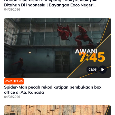
Ditahan Di Indonesia | Bayangan Exco Negeri
Sembilan
04/08/2026
02:05
AWANI 7:45
Spider-Man pecah rekod kutipan pembukaan box
office di AS, Kanada
04/08/2026