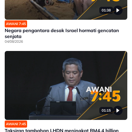
01:38
AWANI 7:45
Negara pengantara desak Israel hormati gencatan
senjata
04/08/2026
01:15
AWANI 7:45
Taksiran tambahan LHDN meningkat RM4.4 billion