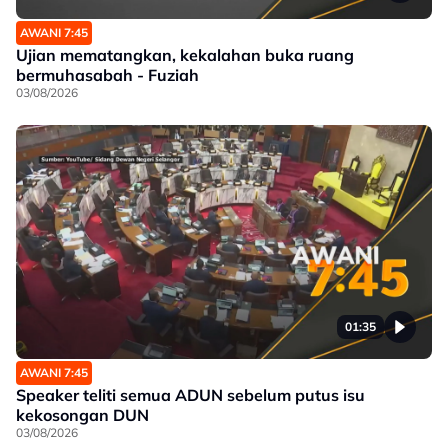
AWANI 7:45
Ujian mematangkan, kekalahan buka ruang
bermuhasabah - Fuziah
03/08/2026
01:35
AWANI 7:45
Speaker teliti semua ADUN sebelum putus isu
kekosongan DUN
03/08/2026