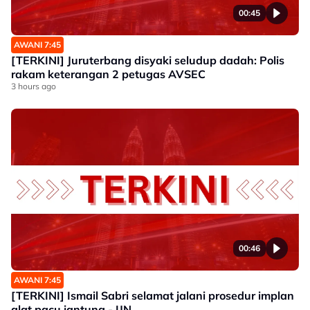
00:45
AWANI 7:45
[TERKINI] Juruterbang disyaki seludup dadah: Polis
rakam keterangan 2 petugas AVSEC
3 hours ago
00:46
AWANI 7:45
[TERKINI] Ismail Sabri selamat jalani prosedur implan
alat pacu jantung - IJN