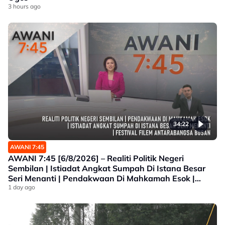
3 hours ago
34:22
AWANI 7:45
AWANI 7:45 [6/8/2026] – Realiti Politik Negeri
Sembilan | Istiadat Angkat Sumpah Di Istana Besar
Seri Menanti | Pendakwaan Di Mahkamah Esok |
Festival Filem Antarabangsa Busan
1 day ago