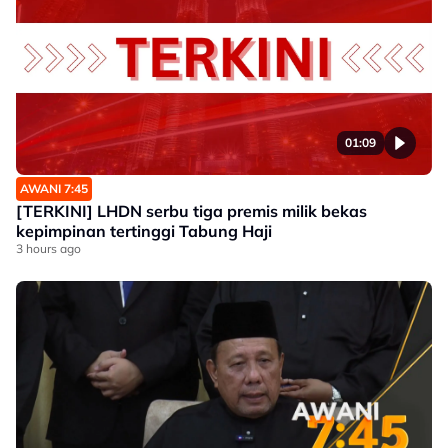
01:09
AWANI 7:45
[TERKINI] LHDN serbu tiga premis milik bekas
kepimpinan tertinggi Tabung Haji
3 hours ago