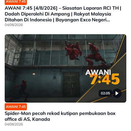
AWANI 7:45
AWANI 7:45 [4/8/2026] – Siasatan Laporan RCI TH |
Dadah Diperolehi Di Ampang | Rakyat Malaysia
Ditahan Di Indonesia | Bayangan Exco Negeri
Sembilan
04/08/2026
02:05
AWANI 7:45
Spider-Man pecah rekod kutipan pembukaan box
office di AS, Kanada
04/08/2026