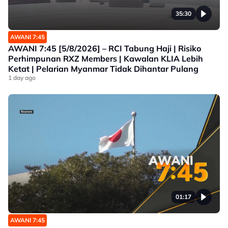
35:30
AWANI 7:45
AWANI 7:45 [5/8/2026] – RCI Tabung Haji | Risiko
Perhimpunan RXZ Members | Kawalan KLIA Lebih
Ketat | Pelarian Myanmar Tidak Dihantar Pulang
1 day ago
01:17
AWANI 7:45