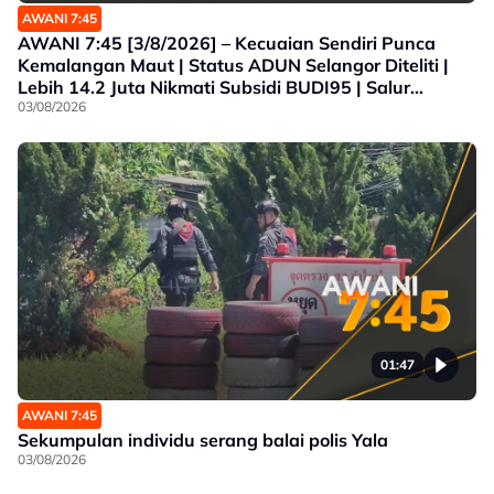
AWANI 7:45
AWANI 7:45 [3/8/2026] – Kecuaian Sendiri Punca
Kemalangan Maut | Status ADUN Selangor Diteliti |
Lebih 14.2 Juta Nikmati Subsidi BUDI95 | Salur
Penjimatan Operasi
03/08/2026
01:47
AWANI 7:45
Sekumpulan individu serang balai polis Yala
03/08/2026