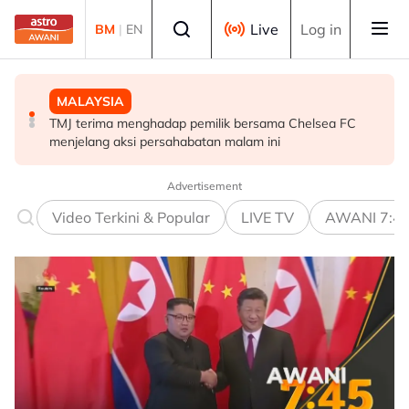
Skip to main content
Select language
Live
Log in
BM
|
EN
MALAYSIA
SUKAN
MALAYSIA
TMJ terima menghadap pemilik bersama Chelsea FC
Gabriel Palmero sah milik JDT!
Kementerian Komunikasi akan cadang gotong-royong
menjelang aksi persahabatan malam ini
mega perangi Aedes - Fahmi
Advertisement
Video Terkini & Popular
LIVE TV
AWANI 7:4