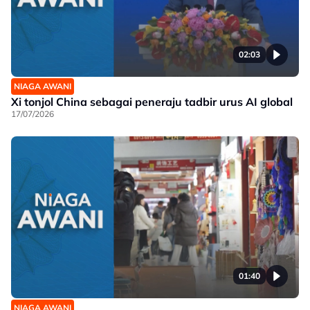
02:03
NIAGA AWANI
Xi tonjol China sebagai peneraju tadbir urus AI global
17/07/2026
01:40
NIAGA AWANI