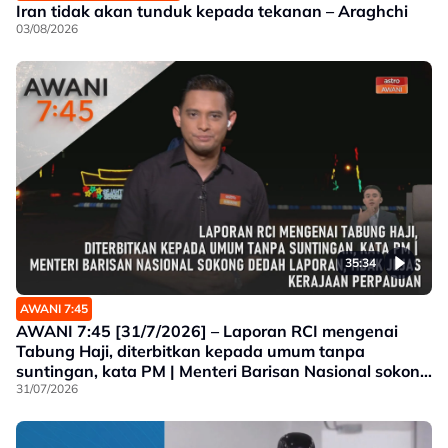
Iran tidak akan tunduk kepada tekanan – Araghchi
03/08/2026
35:34
AWANI 7:45
AWANI 7:45 [31/7/2026] – Laporan RCI mengenai
Tabung Haji, diterbitkan kepada umum tanpa
suntingan, kata PM | Menteri Barisan Nasional sokong
dedah laporan, tidak jejas Kerajaan Perpaduan |
31/07/2026
Malaysia Airlines sedia beri kerjasama juruterbang
dita