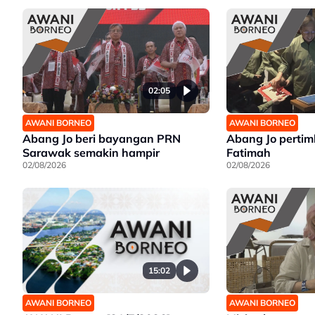
02:05
AWANI BORNEO
AWANI BORNEO
Abang Jo beri bayangan PRN
Abang Jo perti
Sarawak semakin hampir
Fatimah
02/08/2026
02/08/2026
15:02
AWANI BORNEO
AWANI BORNEO