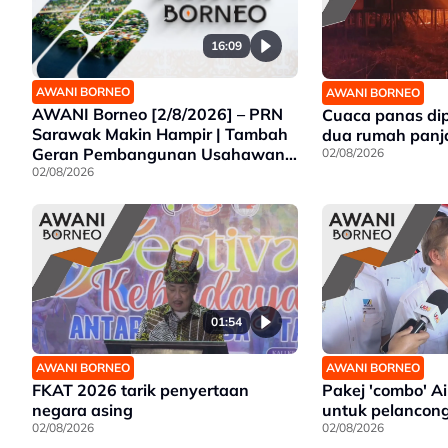
16:09
AWANI BORNEO
AWANI BORNEO
AWANI Borneo [2/8/2026] – PRN
Cuaca panas di
Sarawak Makin Hampir | Tambah
dua rumah panj
Geran Pembangunan Usahawan
02/08/2026
Wanita | Projek Empangan Air
02/08/2026
Tawau siap 2027
01:54
AWANI BORNEO
AWANI BORNEO
FKAT 2026 tarik penyertaan
Pakej 'combo' A
negara asing
untuk pelancon
02/08/2026
02/08/2026