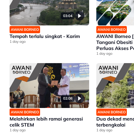
03:04
AWANI BORNEO
AWANI BORNEO
AWANI Borneo [
Tempoh terlalu singkat - Karim
Tangani Obesiti 
1 day ago
Perluas Akses P
Sabah Intai Ju
1 day ago
Selangor
02:08
AWANI BORNEO
AWANI BORNEO
Melahirkan lebih ramai generasi
Dua dekad mena
celik STEM
terbengkalai
1 day ago
1 day ago