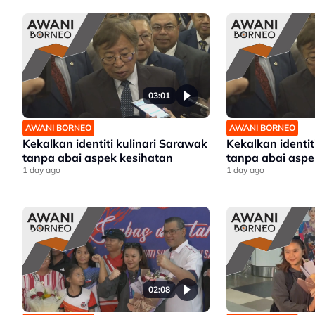
03:01
AWANI BORNEO
AWANI BORNEO
Kekalkan identiti kulinari Sarawak
Kekalkan identit
tanpa abai aspek kesihatan
tanpa abai aspe
1 day ago
1 day ago
02:08