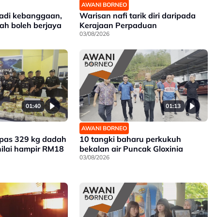
AWANI BORNEO
jadi kebanggaan,
Warisan nafi tarik diri daripada
bah boleh berjaya
Kerajaan Perpaduan
03/08/2026
01:40
01:13
AWANI BORNEO
mpas 329 kg dadah
10 tangki baharu perkukuh
nilai hampir RM18
bekalan air Puncak Gloxinia
03/08/2026