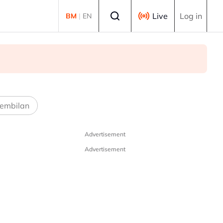
Select language
Live
Log in
BM
|
EN
embilan
Advertisement
Advertisement