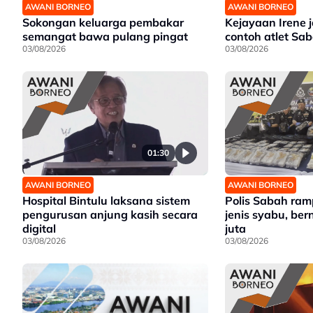
AWANI BORNEO
AWANI BORNEO
Sokongan keluarga pembakar
Kejayaan Irene 
semangat bawa pulang pingat
contoh atlet Sa
03/08/2026
03/08/2026
01:30
AWANI BORNEO
AWANI BORNEO
Hospital Bintulu laksana sistem
Polis Sabah ra
pengurusan anjung kasih secara
jenis syabu, ber
digital
juta
03/08/2026
03/08/2026