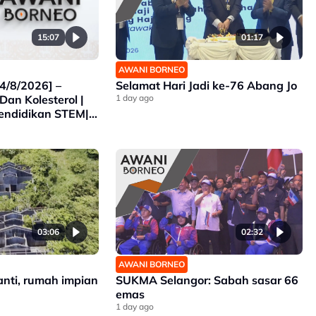
15:07
01:17
AWANI BORNEO
4/8/2026] –
Selamat Hari Jadi ke-76 Abang Jo
Dan Kolesterol |
1 day ago
endidikan STEM|
ara SUKMA
03:06
02:32
AWANI BORNEO
nti, rumah impian
SUKMA Selangor: Sabah sasar 66
emas
1 day ago