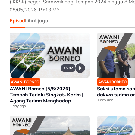
(JKKSK) negeri Sarawak bagi tempoh 2024 hingga 8 Me
08/05/2026 19:13 MYT
Episod
Lihat juga
15:07
AWANI BORNEO
AWANI BORNEO
AWANI Borneo [5/8/2026] –
Saksi utama sa
Tempoh Terlalu Singkat- Karim |
dakwa terima 
Agong Terima Menghadap
1 day ago
Premier Sarawak | Ancaman
1 day ago
Gajah Liar