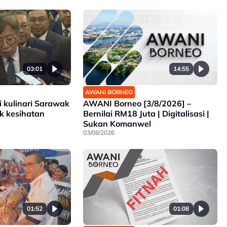
14:55
03:01
AWANI BORNEO
AWANI Borneo [3/8/2026] –
i kulinari Sarawak
Bernilai RM18 Juta | Digitalisasi |
k kesihatan
Sukan Komanwel
03/08/2026
01:52
01:08