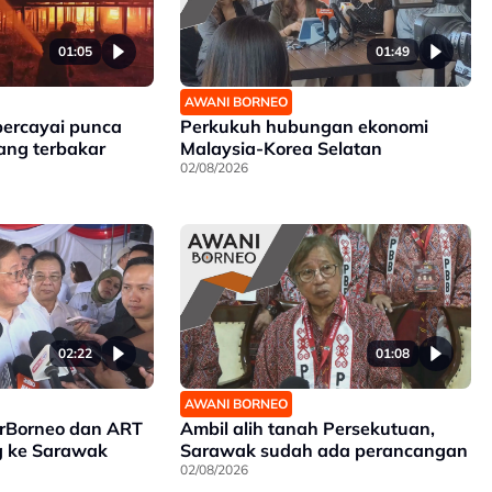
01:05
01:49
AWANI BORNEO
percayai punca
Perkukuh hubungan ekonomi
ang terbakar
Malaysia-Korea Selatan
02/08/2026
02:22
01:08
AWANI BORNEO
irBorneo dan ART
Ambil alih tanah Persekutuan,
g ke Sarawak
Sarawak sudah ada perancangan
02/08/2026