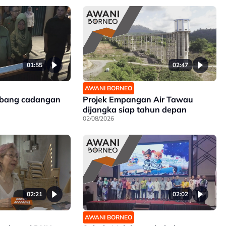
01:55
02:47
AWANI BORNEO
mbang cadangan
Projek Empangan Air Tawau
dijangka siap tahun depan
02/08/2026
02:21
02:02
AWANI BORNEO