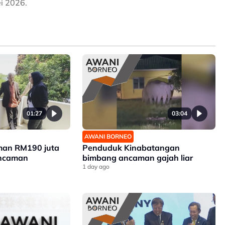
i 2026.
01:27
03:04
AWANI BORNEO
man RM190 juta
Penduduk Kinabatangan
ancaman
bimbang ancaman gajah liar
1 day ago