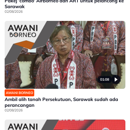
Pakej 'combo' AirBorneo dan ART untuk pelancong ke
Sarawak
02/08/2026
01:08
AWANI BORNEO
Ambil alih tanah Persekutuan, Sarawak sudah ada
perancangan
02/08/2026