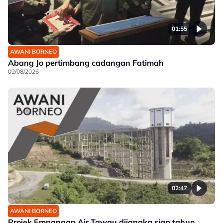
01:55
AWANI BORNEO
Abang Jo pertimbang cadangan Fatimah
02/08/2026
02:47
AWANI BORNEO
Projek Empangan Air Tawau dijangka siap tahun