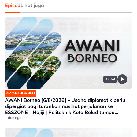
Episod
Lihat juga
14:59
AWANI BORNEO
AWANI Borneo [6/8/2026] – Usaha diplomatik perlu
dipergiat bagi turunkan nasihat perjalanan ke
ESSZONE – Hajiji | Politeknik Kota Belud tumpu
bidang selaras keperluan industri Sabah |
1 day ago
Jawatankuasa khas ditubuh perkasa usaha beli
produk tempatan