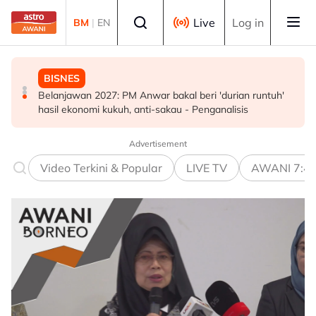
Skip to main content
Select language
Live
Log in
BM
|
EN
POLITIK
BISNES
MALAYSIA
Nga Kor Ming yakin perwakilan DAP buat keputusan
Belanjawan 2027: PM Anwar bakal beri 'durian runtuh'
Negeri Sembilan setuju tidak naikkan cukai taksiran -
memihak kepada kestabilan negara
hasil ekonomi kukuh, anti-sakau - Penganalisis
MB
Advertisement
Video Terkini & Popular
LIVE TV
AWANI 7:4