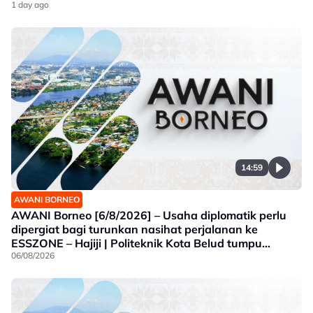
1 day ago
14:59
AWANI BORNEO
AWANI Borneo [6/8/2026] – Usaha diplomatik perlu
dipergiat bagi turunkan nasihat perjalanan ke
ESSZONE – Hajiji | Politeknik Kota Belud tumpu
bidang selaras keperluan industri Sabah |
06/08/2026
Jawatankuasa khas ditubuh perkasa usaha beli
produk tempatan