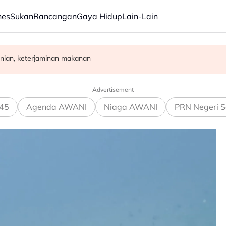
nes
Sukan
Rancangan
Gaya Hidup
Lain-Lain
rja, bukan ukuran prestasi
nian, keterjaminan makanan
rasuah - Syed Ahmad Idid
Advertisement
45
Agenda AWANI
Niaga AWANI
PRN Negeri S