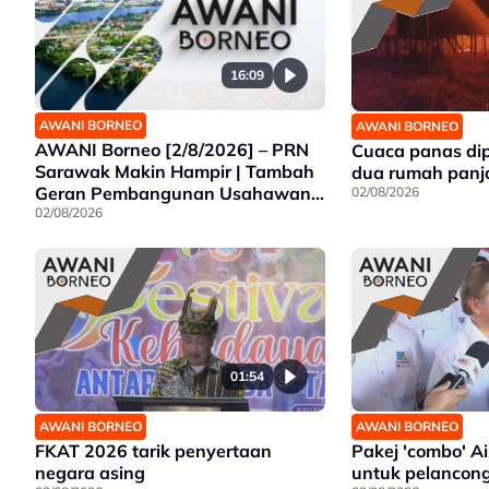
16:09
AWANI BORNEO
AWANI BORNEO
AWANI Borneo [2/8/2026] – PRN
Cuaca panas di
Sarawak Makin Hampir | Tambah
dua rumah panj
Geran Pembangunan Usahawan
02/08/2026
Wanita | Projek Empangan Air
02/08/2026
Tawau siap 2027
01:54
AWANI BORNEO
AWANI BORNEO
FKAT 2026 tarik penyertaan
Pakej 'combo' A
negara asing
untuk pelancon