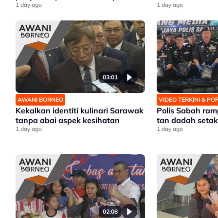
1 day ago
1 day ago
03:01
AWANI BORNEO
VIDEO TERKINI & P
Kekalkan identiti kulinari Sarawak
Polis Sabah ra
tanpa abai aspek kesihatan
tan dadah setaka
1 day ago
1 day ago
02:08