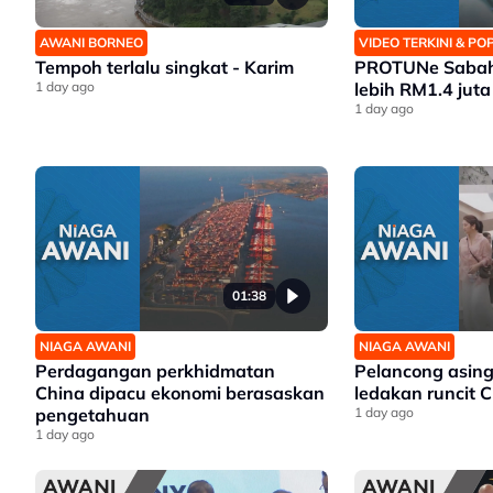
AWANI BORNEO
VIDEO TERKINI & P
Tempoh terlalu singkat - Karim
PROTUNe Sabah 
1 day ago
lebih RM1.4 juta
1 day ago
01:38
NIAGA AWANI
NIAGA AWANI
Perdagangan perkhidmatan
Pelancong asing
China dipacu ekonomi berasaskan
ledakan runcit 
pengetahuan
1 day ago
1 day ago