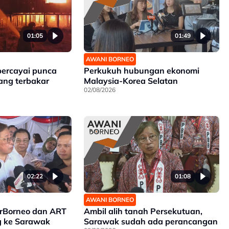
01:05
01:49
AWANI BORNEO
percayai punca
Perkukuh hubungan ekonomi
ang terbakar
Malaysia-Korea Selatan
02/08/2026
02:22
01:08
AWANI BORNEO
irBorneo dan ART
Ambil alih tanah Persekutuan,
g ke Sarawak
Sarawak sudah ada perancangan