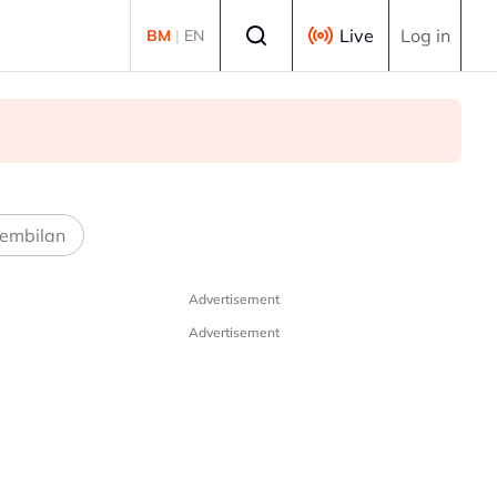
Select language
Live
Log in
BM
|
EN
embilan
Advertisement
Advertisement