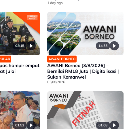
1 day ago
14:55
02:15
AWANI BORNEO
OPULAR
AWANI Borneo [3/8/2026] –
mpas hampir empat
Bernilai RM18 Juta | Digitalisasi |
t Julai
Sukan Komanwel
03/08/2026
01:52
01:08