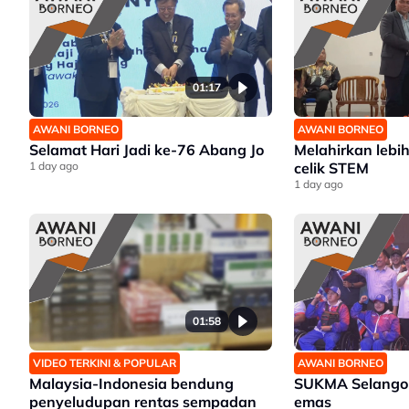
01:17
AWANI BORNEO
AWANI BORNEO
Selamat Hari Jadi ke-76 Abang Jo
Melahirkan lebi
1 day ago
celik STEM
1 day ago
01:58
VIDEO TERKINI & POPULAR
AWANI BORNEO
Malaysia-Indonesia bendung
SUKMA Selangor
penyeludupan rentas sempadan
emas