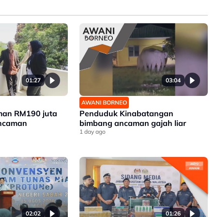
01:27
03:04
AWANI BORNEO
man RM190 juta
Penduduk Kinabatangan
ancaman
bimbang ancaman gajah liar
1 day ago
02:02
01:26