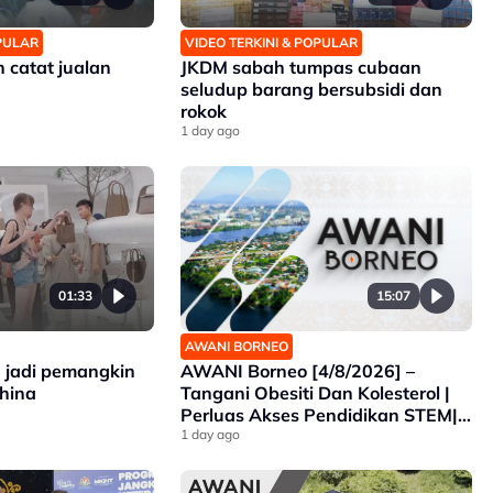
OPULAR
VIDEO TERKINI & POPULAR
catat jualan
JKDM sabah tumpas cubaan
seludup barang bersubsidi dan
rokok
1 day ago
15:07
01:33
AWANI BORNEO
AWANI Borneo [4/8/2026] –
 jadi pemangkin
Tangani Obesiti Dan Kolesterol |
China
Perluas Akses Pendidikan STEM|
Sabah Intai Juara SUKMA
1 day ago
Selangor