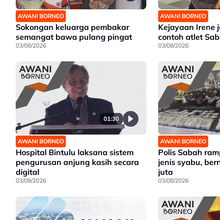
AWANI BORNEO
AWANI BORNEO
Sokongan keluarga pembakar
Kejayaan Irene 
semangat bawa pulang pingat
contoh atlet Sa
03/08/2026
03/08/2026
01:30
AWANI BORNEO
AWANI BORNEO
Hospital Bintulu laksana sistem
Polis Sabah ra
pengurusan anjung kasih secara
jenis syabu, ber
digital
juta
03/08/2026
03/08/2026