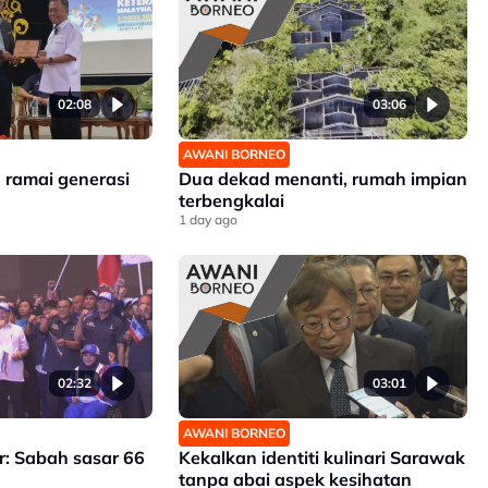
02:08
03:06
AWANI BORNEO
h ramai generasi
Dua dekad menanti, rumah impian
terbengkalai
1 day ago
02:32
03:01
AWANI BORNEO
: Sabah sasar 66
Kekalkan identiti kulinari Sarawak
tanpa abai aspek kesihatan