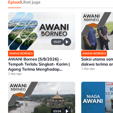
Episod
Lihat juga
15:07
AWANI BORNEO
AWANI BORNEO
AWANI Borneo [5/8/2026] –
Saksi utama sa
Tempoh Terlalu Singkat- Karim |
dakwa terima 
Agong Terima Menghadap
1 day ago
Premier Sarawak | Ancaman
1 day ago
Gajah Liar
03:04