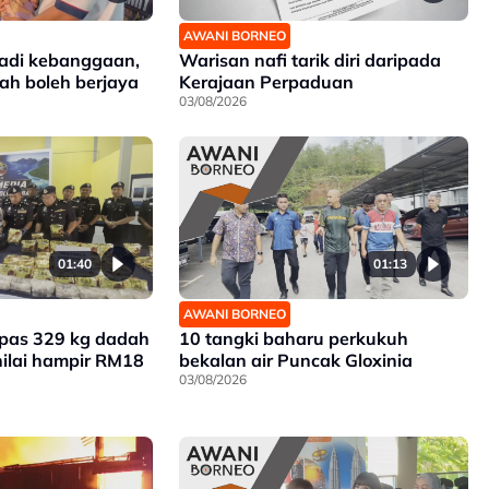
AWANI BORNEO
jadi kebanggaan,
Warisan nafi tarik diri daripada
bah boleh berjaya
Kerajaan Perpaduan
03/08/2026
01:40
01:13
AWANI BORNEO
mpas 329 kg dadah
10 tangki baharu perkukuh
nilai hampir RM18
bekalan air Puncak Gloxinia
03/08/2026