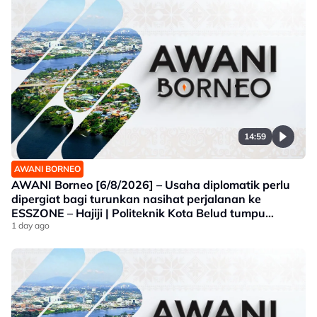
14:59
AWANI BORNEO
AWANI Borneo [6/8/2026] – Usaha diplomatik perlu
dipergiat bagi turunkan nasihat perjalanan ke
ESSZONE – Hajiji | Politeknik Kota Belud tumpu
bidang selaras keperluan industri Sabah |
1 day ago
Jawatankuasa khas ditubuh perkasa usaha beli
produk tempatan