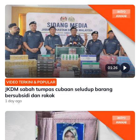
01:26
VIDEO TERKINI & POPULAR
JKDM sabah tumpas cubaan seludup barang
bersubsidi dan rokok
1 day ago