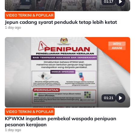
01:17
VIDEO TERKINI & POPULAR
Jepun cadang syarat penduduk tetap lebih ketat
1 day ago
01:21
VIDEO TERKINI & POPULAR
KPWKM ingatkan pembekal waspada penipuan
pesanan kerajaan
1 day ago