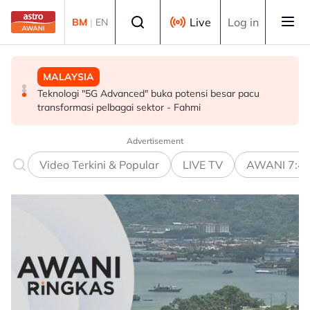
Skip to main content
Select language
Live
Log in
BM
|
EN
SUKAN
MALAYSIA
MALAYSIA
Mohamed Salah sertai Trabzonspor, terima €17 juta
Berita tempatan pilihan sepanjang hari ini
Teknologi "5G Advanced" buka potensi besar pacu
semusim
transformasi pelbagai sektor - Fahmi
Advertisement
Video Terkini & Popular
LIVE TV
AWANI 7:4