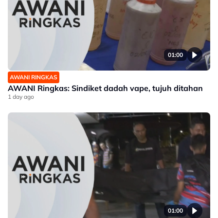
01:00
AWANI RINGKAS
AWANI Ringkas: Sindiket dadah vape, tujuh ditahan
1 day ago
01:00