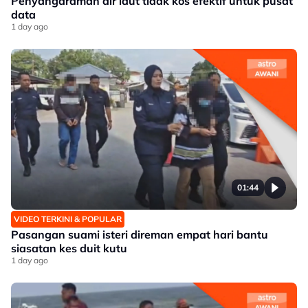
Penyahgaraman air laut tidak kos efektif untuk pusat
data
1 day ago
01:44
VIDEO TERKINI & POPULAR
Pasangan suami isteri direman empat hari bantu
siasatan kes duit kutu
1 day ago