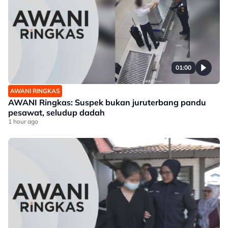
01:00
AWANI RINGKAS
AWANI Ringkas: Suspek bukan juruterbang pandu
pesawat, seludup dadah
1 hour ago