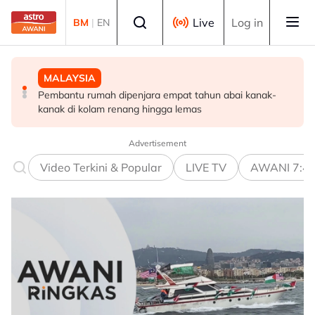
Skip to main content
Select language
Live
Log in
BM
|
EN
MALAYSIA
POLITIK
POLITIK
Pembantu rumah dipenjara empat tahun abai kanak-
RCI Tabung Haji: 'Jika tidak boleh sanggah fakta, jangan
Exco Negeri Sembilan: Risiko kemungkinan wujud 'dua
kanak di kolam renang hingga lemas
main sentimen rakyat' - AMK
pusat pengaruh' - Mujibu
Advertisement
Video Terkini & Popular
LIVE TV
AWANI 7:4