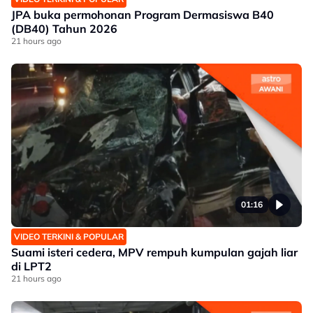
JPA buka permohonan Program Dermasiswa B40
(DB40) Tahun 2026
21 hours ago
01:16
VIDEO TERKINI & POPULAR
Suami isteri cedera, MPV rempuh kumpulan gajah liar
di LPT2
21 hours ago