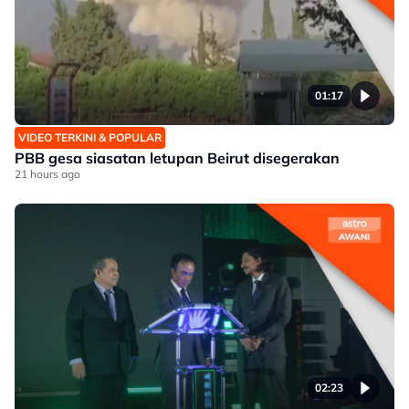
01:17
VIDEO TERKINI & POPULAR
PBB gesa siasatan letupan Beirut disegerakan
21 hours ago
02:23