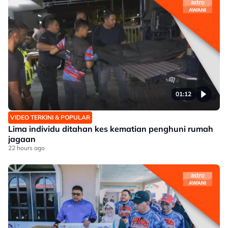
01:12
VIDEO TERKINI & POPULAR
Lima individu ditahan kes kematian penghuni rumah
jagaan
22 hours ago