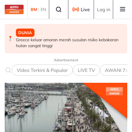
Skip to main content
Select language
Live
Log in
BM
|
EN
DUNIA
SUKAN
DUNIA
Greece keluar amaran merah susulan risiko kebakaran
Al Ahli lantik Marino Pusic sebagai ketua jurulatih
Kemarau El Nino lonjak hasil garam di Indonesia, petani
hutan sangat tinggi
baharu
tanaman berdepan cabaran
Advertisement
Video Terkini & Popular
LIVE TV
AWANI 7:4