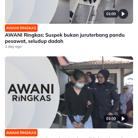
01:00
AWANI RINGKAS
AWANI Ringkas: Suspek bukan juruterbang pandu
pesawat, seludup dadah
1 day ago
01:00
AWANI RINGKAS