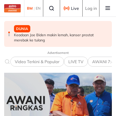
Skip to main content
Select language
Live
Log in
BM
|
EN
DUNIA
DUNIA
DUNIA
Keadaan Joe Biden makin lemah, kanser prostat
Bau busuk makanan reput terus hantui penduduk Los
19 mayat ditemukan dalam runtuhan bangunan musnah
merebak ke tulang
Angeles
di Gaza
Advertisement
Video Terkini & Popular
LIVE TV
AWANI 7:4