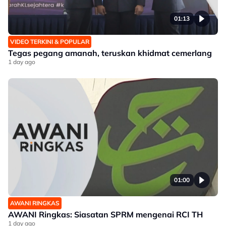
01:13
VIDEO TERKINI & POPULAR
Tegas pegang amanah, teruskan khidmat cemerlang
1 day ago
01:00
AWANI RINGKAS
AWANI Ringkas: Siasatan SPRM mengenai RCI TH
1 day ago