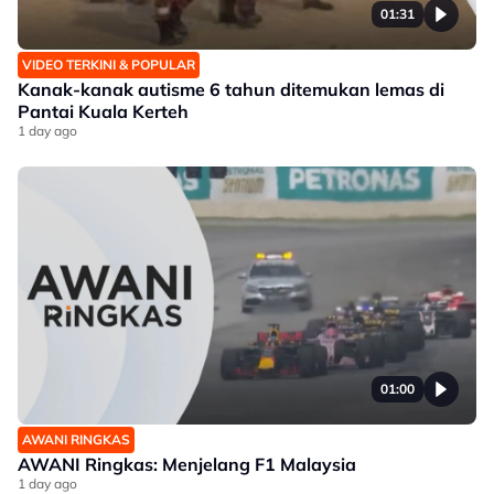
01:31
VIDEO TERKINI & POPULAR
Kanak-kanak autisme 6 tahun ditemukan lemas di
Pantai Kuala Kerteh
1 day ago
01:00
AWANI RINGKAS
AWANI Ringkas: Menjelang F1 Malaysia
1 day ago