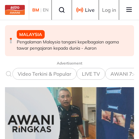
Skip to main content
Select language
Live
Log in
BM
|
EN
MALAYSIA
MALAYSIA
MALAYSIA
Pengalaman Malaysia tangani kepelbagaian agama
Polis Marin rampas 11.45 tan serbuk ketum di Tuaran
Malaysia mesti capai kedudukan kelompok 10 terbaik
tawar pengajaran kepada dunia - Aaron
Indeks Keamanan Global - Saifuddin Nasution
Advertisement
Video Terkini & Popular
LIVE TV
AWANI 7:4