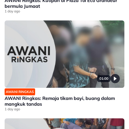
AWANI Ringkas: Kutipan di Plaza Tol Eco Grandeur
bermula Jumaat
1 day ago
01:00
AWANI RINGKAS
AWANI Ringkas: Remaja tikam bayi, buang dalam
mangkuk tandas
1 day ago