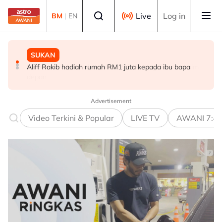
Skip to main content
Select language
Live
Log in
BM
|
EN
SUKAN
DUNIA
SUKAN
Aliff Rakib hadiah rumah RM1 juta kepada ibu bapa
Syarikat Minyak Nasional Abu Dhabi terkena serangan
Hakim Danish kekal bersama MSi Racing Team musim
peluru berpandu di Selat Hormuz
depan
Advertisement
Video Terkini & Popular
LIVE TV
AWANI 7:4