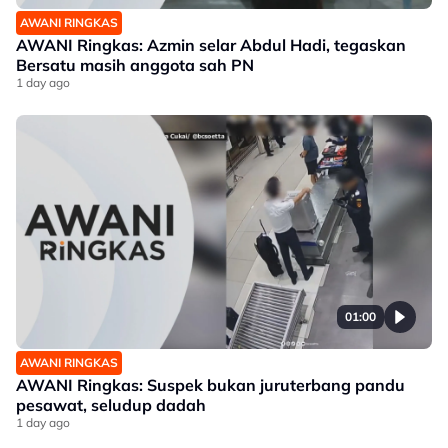
AWANI RINGKAS
AWANI Ringkas: Azmin selar Abdul Hadi, tegaskan
Bersatu masih anggota sah PN
1 day ago
01:00
AWANI RINGKAS
AWANI Ringkas: Suspek bukan juruterbang pandu
pesawat, seludup dadah
1 day ago