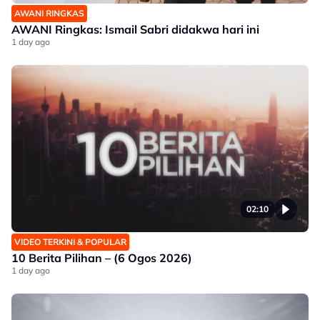
AWANI RINGKAS
AWANI Ringkas: Ismail Sabri didakwa hari ini
1 day ago
02:10
VIDEO TERKINI & POPULAR
10 Berita Pilihan – (6 Ogos 2026)
1 day ago