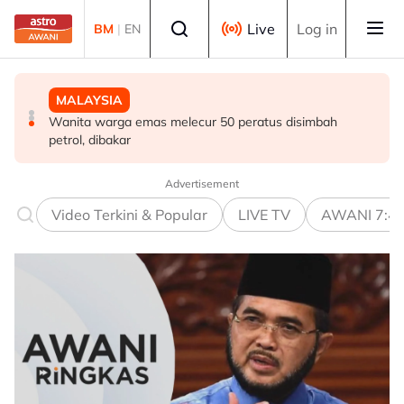
Skip to main content
Select language
Live
Log in
BM
|
EN
MALAYSIA
DUNIA
MALAYSIA
Berita tempatan pilihan sepanjang hari ini
Singapura sambut Hari Kebangsaan ke-61, NDP kembali
Wanita warga emas melecur 50 peratus disimbah
ke Stadium Negara
petrol, dibakar
Advertisement
Video Terkini & Popular
LIVE TV
AWANI 7:4