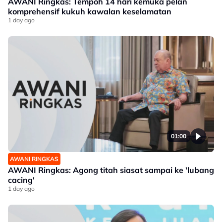
AWANI Ringkas: Tempoh 14 hari kemuka pelan
komprehensif kukuh kawalan keselamatan
1 day ago
01:00
AWANI RINGKAS
AWANI Ringkas: Agong titah siasat sampai ke 'lubang
cacing'
1 day ago