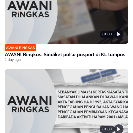
01:00
AWANI RINGKAS
AWANI Ringkas: Sindiket palsu pasport di KL tumpas
1 day ago
01:00