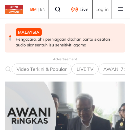
Skip to main content
Select language
Live
Log in
BM
|
EN
MALAYSIA
MALAYSIA
DUNIA
Beza parti tak boleh sekat persahabatan, kerjasama
Pengacara, ahli perniagaan ditahan bantu siasatan
PM Thailand arah undang-undang senjata api diperketat
demi manfaat rakyat - PM Anwar
audio siar sentuh isu sensitiviti agama
selepas insiden tembakan di sekolah
Advertisement
Video Terkini & Popular
LIVE TV
AWANI 7:4