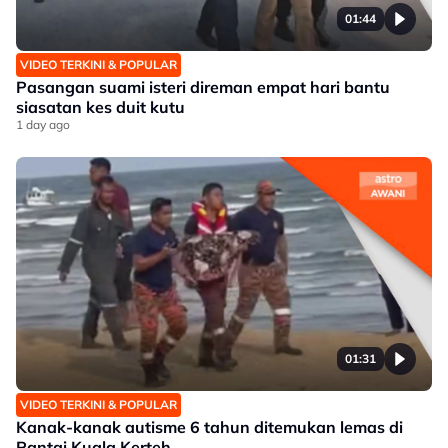
01:44
VIDEO TERKINI & POPULAR
Pasangan suami isteri direman empat hari bantu
siasatan kes duit kutu
1 day ago
01:31
VIDEO TERKINI & POPULAR
Kanak-kanak autisme 6 tahun ditemukan lemas di
Pantai Kuala Kerteh