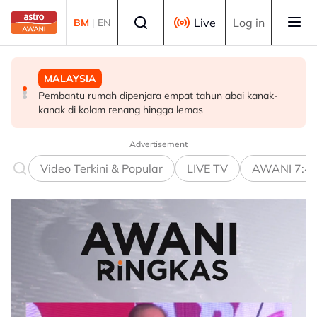
Skip to main content
Select language
Live
Log in
BM
|
EN
MALAYSIA
POLITIK
POLITIK
Pembantu rumah dipenjara empat tahun abai kanak-
RCI Tabung Haji: 'Jika tidak boleh sanggah fakta, jangan
Exco Negeri Sembilan: Risiko kemungkinan wujud 'dua
kanak di kolam renang hingga lemas
main sentimen rakyat' - AMK
pusat pengaruh' - Mujibu
Advertisement
Video Terkini & Popular
LIVE TV
AWANI 7:4