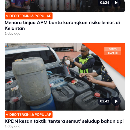
01:24
VIDEO TERKINI & POPULAR
Menara tinjau APM bantu kurangkan risiko lemas di
Kelantan
1 day ago
02:42
VIDEO TERKINI & POPULAR
KPDN kesan taktik ‘tentera semut’ seludup bahan api
1 day ago