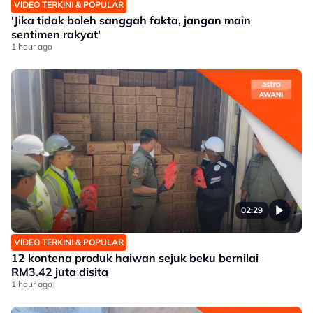
VIDEO TERKINI & POPULAR
'Jika tidak boleh sanggah fakta, jangan main
sentimen rakyat'
1 hour ago
02:29
VIDEO TERKINI & POPULAR
12 kontena produk haiwan sejuk beku bernilai
RM3.42 juta disita
1 hour ago