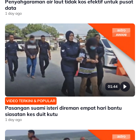
Penyahgaraman air laut tidak kos efektif untuk pusat
data
1 day ago
01:44
VIDEO TERKINI & POPULAR
Pasangan suami isteri direman empat hari bantu
siasatan kes duit kutu
1 day ago