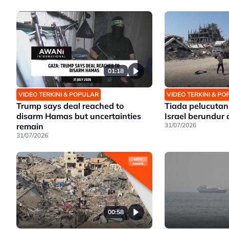
01:18
VIDEO TERKINI & POPULAR
VIDEO TERKINI & P
Trump says deal reached to
Tiada pelucutan
disarm Hamas but uncertainties
Israel berundur
remain
31/07/2026
31/07/2026
00:58