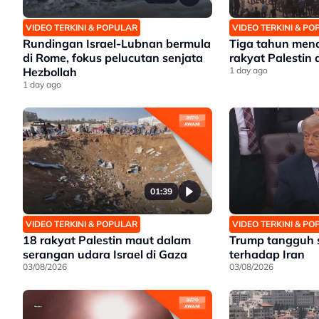
VIDEO TERKINI & POPULAR
VIDEO TERKINI & P
Rundingan Israel-Lubnan bermula
Tiga tahun mena
di Rome, fokus pelucutan senjata
rakyat Palestin
Hezbollah
1 day ago
1 day ago
01:39
VIDEO TERKINI & POPULAR
VIDEO TERKINI & P
18 rakyat Palestin maut dalam
Trump tangguh 
serangan udara Israel di Gaza
terhadap Iran
03/08/2026
03/08/2026