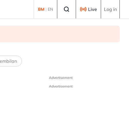
Select language
Live
Log in
BM
|
EN
embilan
Advertisement
Advertisement