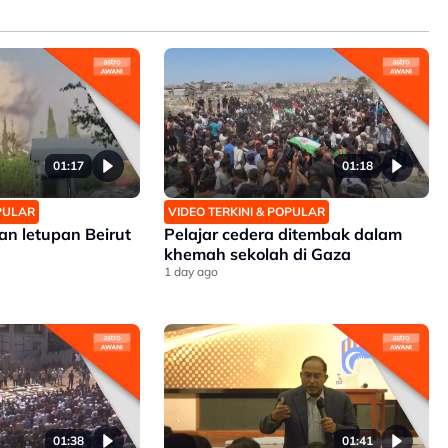
01:17
01:18
OPULAR
VIDEO TERKINI & POPULAR
an letupan Beirut
Pelajar cedera ditembak dalam
khemah sekolah di Gaza
1 day ago
01:38
01:41