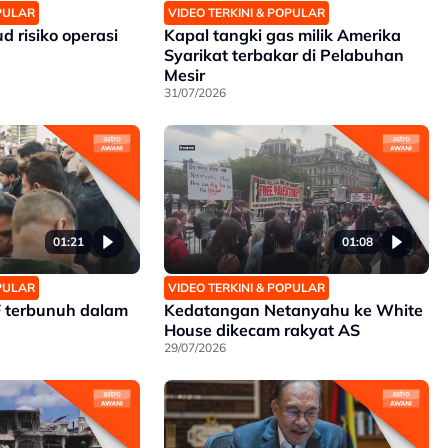
OPULAR
VIDEO TERKINI & POPULAR
 risiko operasi
Kapal tangki gas milik Amerika
Syarikat terbakar di Pelabuhan
Mesir
31/07/2026
01:21
01:08
OPULAR
VIDEO TERKINI & POPULAR
 terbunuh dalam
Kedatangan Netanyahu ke White
House dikecam rakyat AS
29/07/2026