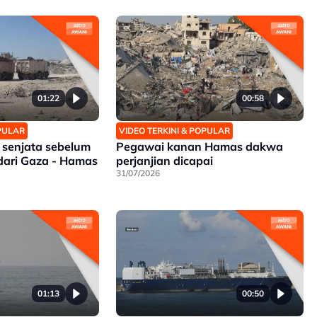
01:22
00:58
OPULAR
VIDEO TERKINI & POPULAR
 senjata sebelum
Pegawai kanan Hamas dakwa
 dari Gaza - Hamas
perjanjian dicapai
31/07/2026
01:13
00:50