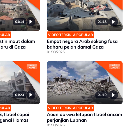
01:14
01:18
OPULAR
VIDEO TERKINI & POPULAR
stin maut dalam
Empat negara Arab sokong fasa
aru di Gaza
baharu pelan damai Gaza
01/08/2026
01:23
01:10
OPULAR
VIDEO TERKINI & POPULAR
 Israel capai
Aoun dakwa letupan Israel ancam
genai Hamas
perjanjian Lubnan
01/08/2026