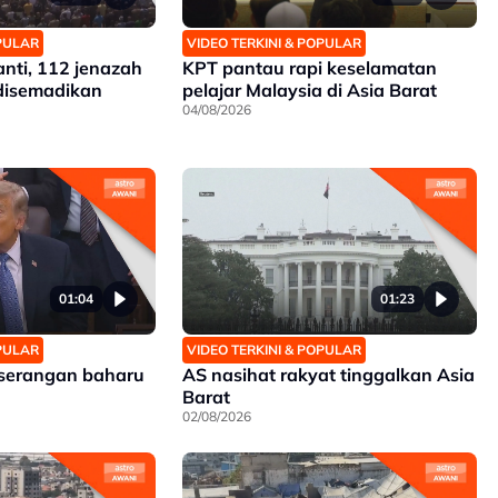
OPULAR
VIDEO TERKINI & POPULAR
nti, 112 jenazah
KPT pantau rapi keselamatan
 disemadikan
pelajar Malaysia di Asia Barat
04/08/2026
01:04
01:23
OPULAR
VIDEO TERKINI & POPULAR
serangan baharu
AS nasihat rakyat tinggalkan Asia
Barat
02/08/2026