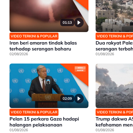
01:13
VIDEO TERKINI & POPULAR
VIDEO TERKINI & P
Iran beri amaran tindak balas
Dua rakyat Pale
terhadap serangan baharu
serangan terbah
02/08/2026
01/08/2026
02:09
VIDEO TERKINI & POPULAR
VIDEO TERKINI & P
Pelan 15 perkara Gaza hadapi
Trump dakwa AS,
halangan pelaksanaan
kefahaman men
01/08/2026
01/08/2026