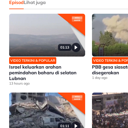
Episod
Lihat juga
01:13
VIDEO TERKINI & POPULAR
VIDEO TERKINI & P
Israel keluarkan arahan
PBB gesa siasat
pemindahan baharu di selatan
disegerakan
Lubnan
1 day ago
13 hours ago
01:11