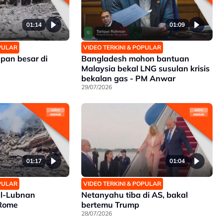
01:14
01:09
OPULAR
VIDEO TERKINI & POPULAR
upan besar di
Bangladesh mohon bantuan
Malaysia bekal LNG susulan krisis
bekalan gas - PM Anwar
29/07/2026
01:17
01:04
OPULAR
VIDEO TERKINI & POPULAR
el-Lubnan
Netanyahu tiba di AS, bakal
Rome
bertemu Trump
28/07/2026