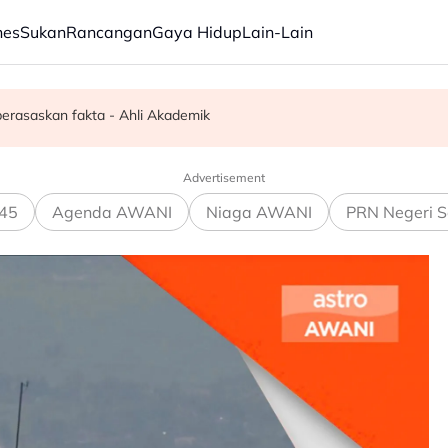
nes
Sukan
Rancangan
Gaya Hidup
Lain-Lain
 pedang samurai di Mukah
 berasaskan fakta - Ahli Akademik
usi pasukan petugas strategik TVET 2.0
Advertisement
45
Agenda AWANI
Niaga AWANI
PRN Negeri S