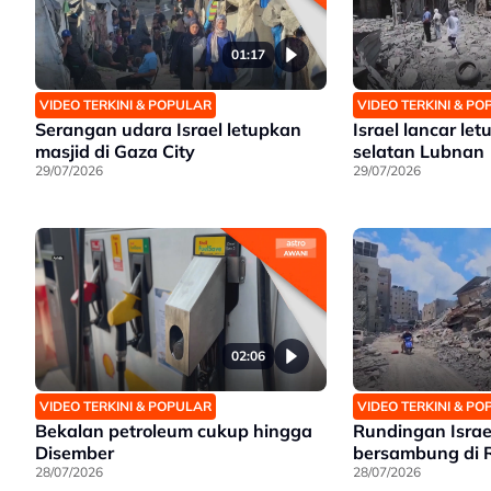
01:17
VIDEO TERKINI & POPULAR
VIDEO TERKINI & P
Serangan udara Israel letupkan
Israel lancar let
masjid di Gaza City
selatan Lubnan
29/07/2026
29/07/2026
02:06
VIDEO TERKINI & POPULAR
VIDEO TERKINI & P
Bekalan petroleum cukup hingga
Rundingan Isra
Disember
bersambung di 
28/07/2026
28/07/2026