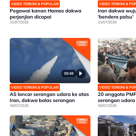
VIDEO TERKINI & POPULAR
VIDEO TERKINI & P
Pegawai kanan Hamas dakwa
Iran dakwa wujud
perjanjian dicapai
‘bendera palsu’
31/07/2026
31/07/2026
00:49
VIDEO TERKINI & POPULAR
VIDEO TERKINI & P
AS lancar serangan udara ke atas
20 anggota PMF
Iran, dakwa balas serangan
serangan udara
30/07/2026
30/07/2026