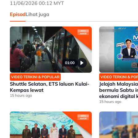
11/06/2026 00:12 MYT
Episod
Lihat juga
01:00
VIDEO TERKINI & POPULAR
VIDEO TERKINI & P
Shuttle Selatan, ETS laluan Kulai-
Jelajah Malaysia
Kempas lewat
bermula Sabtu i
15 hours ago
ekonomi digital 
setempat
15 hours ago