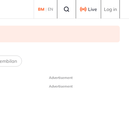
Select language
Live
Log in
BM
|
EN
embilan
Advertisement
Advertisement