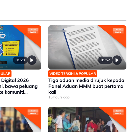
01:28
01:57
OPULAR
VIDEO TERKINI & POPULAR
 Digital 2026
Tiga aduan media dirujuk kepada
ni, bawa peluang
Panel Aduan MMM buat pertama
ke komuniti
kali
15 hours ago