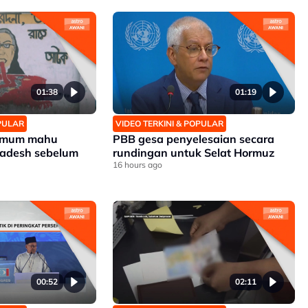
01:38
01:19
OPULAR
VIDEO TERKINI & POPULAR
 umum mahu
PBB gesa penyelesaian secara
ladesh sebelum
rundingan untuk Selat Hormuz
16 hours ago
00:52
02:11