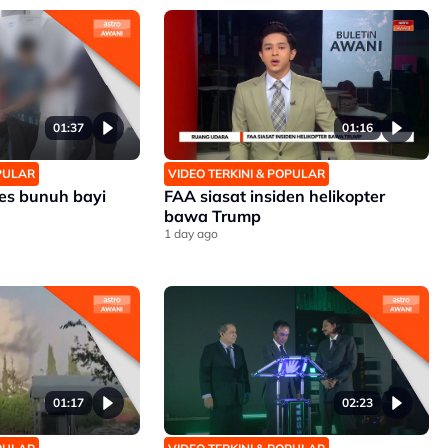
01:37
01:16
OPULAR
VIDEO TERKINI & POPULAR
es bunuh bayi
FAA siasat insiden helikopter
bawa Trump
1 day ago
01:17
02:23