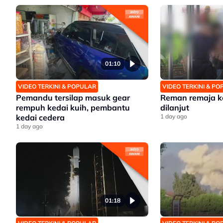
01:10
VIDEO TERKINI & POPULAR
VIDEO TERKINI & P
Pemandu tersilap masuk gear
Reman remaja k
rempuh kedai kuih, pembantu
dilanjut
kedai cedera
1 day ago
1 day ago
01:18