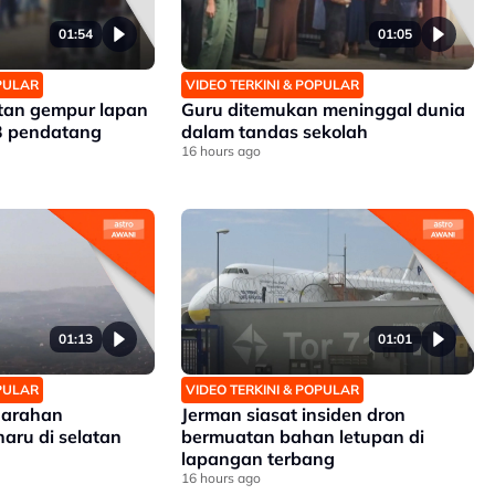
01:54
01:05
OPULAR
VIDEO TERKINI & POPULAR
tan gempur lapan
Guru ditemukan meninggal dunia
3 pendatang
dalam tandas sekolah
16 hours ago
01:13
01:01
OPULAR
VIDEO TERKINI & POPULAR
n arahan
Jerman siasat insiden dron
aru di selatan
bermuatan bahan letupan di
lapangan terbang
16 hours ago