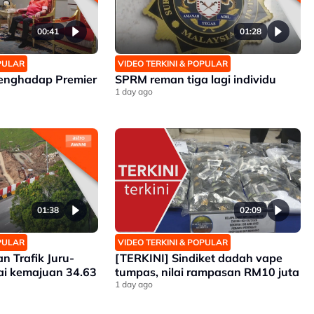
00:41
01:28
OPULAR
VIDEO TERKINI & POPULAR
enghadap Premier
SPRM reman tiga lagi individu
1 day ago
01:38
02:09
OPULAR
VIDEO TERKINI & POPULAR
n Trafik Juru-
[TERKINI] Sindiket dadah vape
ai kemajuan 34.63
tumpas, nilai rampasan RM10 juta
1 day ago