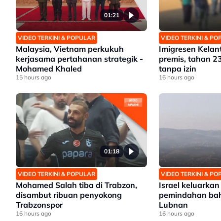
01:21
VIDEO TERKINI & POPULAR
VIDEO TERKINI & P
Malaysia, Vietnam perkukuh
Imigresen Kelan
kerjasama pertahanan strategik -
premis, tahan 2
Mohamed Khaled
tanpa izin
15 hours ago
16 hours ago
01:18
VIDEO TERKINI & POPULAR
VIDEO TERKINI & P
Mohamed Salah tiba di Trabzon,
Israel keluarka
disambut ribuan penyokong
pemindahan bah
Trabzonspor
Lubnan
16 hours ago
16 hours ago