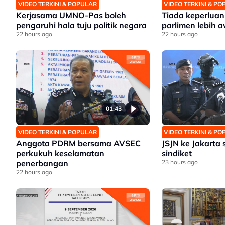
VIDEO TERKINI & POPULAR
VIDEO TERKINI & P
Kerjasama UMNO-Pas boleh
Tiada keperlua
pengaruhi hala tuju politik negara
parlimen lebih a
22 hours ago
22 hours ago
01:43
VIDEO TERKINI & POPULAR
VIDEO TERKINI & P
Anggota PDRM bersama AVSEC
JSJN ke Jakarta 
perkukuh keselamatan
sindiket
penerbangan
23 hours ago
22 hours ago