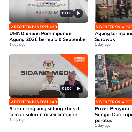
01:00
VIDEO TERKINI & POPULAR
VIDEO TERKINI & P
UMNO umum Perhimpunan
Agong terima m
Agung 2026 bermula 9 September
Sarawak
1 day ago
1 day ago
01:56
VIDEO TERKINI & POPULAR
VIDEO TERKINI & P
Siaran langsung sidang khas di
Projek Penyuraia
semua saluran rasmi kerajaan
Sungai Dua cap
1 day ago
peratus
1 day ago