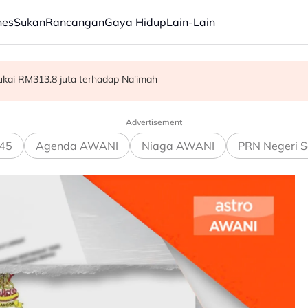
nes
Sukan
Rancangan
Gaya Hidup
Lain-Lain
siden PKR kerana mahu fokus pengajian lanjutan
ktrik ketika mengambil kelapa
ukai RM313.8 juta terhadap Na'imah
Advertisement
45
Agenda AWANI
Niaga AWANI
PRN Negeri S