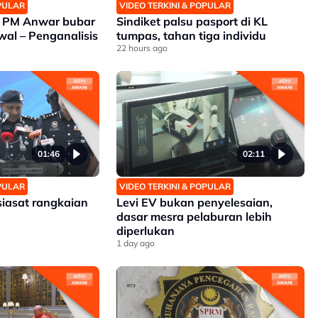
OPULAR
VIDEO TERKINI & POPULAR
n PM Anwar bubar
Sindiket palsu pasport di KL
wal – Penganalisis
tumpas, tahan tiga individu
22 hours ago
01:46
02:11
OPULAR
VIDEO TERKINI & POPULAR
siasat rangkaian
Levi EV bukan penyelesaian,
dasar mesra pelaburan lebih
diperlukan
1 day ago