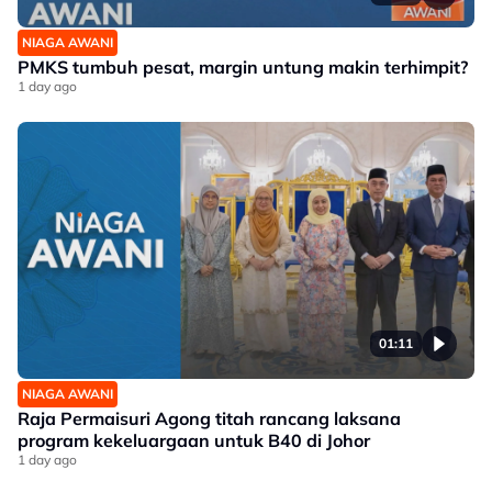
NIAGA AWANI
PMKS tumbuh pesat, margin untung makin terhimpit?
1 day ago
01:11
NIAGA AWANI
Raja Permaisuri Agong titah rancang laksana
program kekeluargaan untuk B40 di Johor
1 day ago