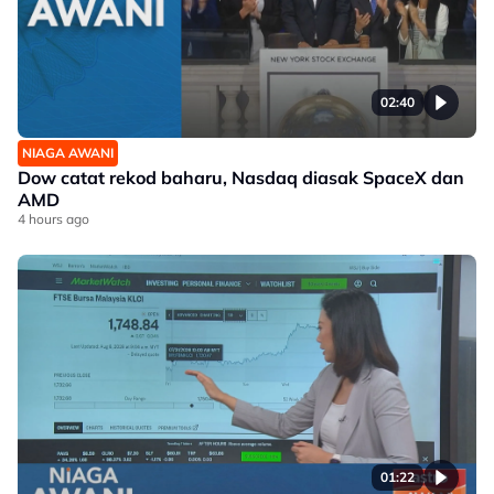
02:40
NIAGA AWANI
Dow catat rekod baharu, Nasdaq diasak SpaceX dan
AMD
4 hours ago
01:22