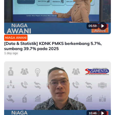
05:59
NIAGA AWANI
[Data & Statistik] KDNK PMKS berkembang 5.7%,
sumbang 39.7% pada 2025
1 day ago
10:46