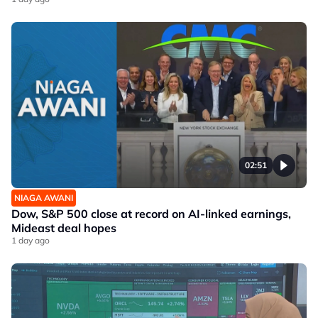
02:51
NIAGA AWANI
Dow, S&P 500 close at record on AI-linked earnings,
Mideast deal hopes
1 day ago