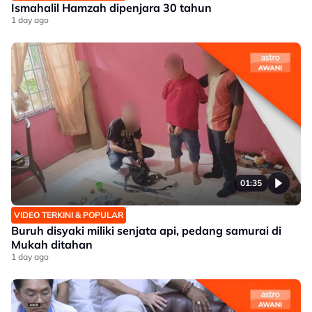
Ismahalil Hamzah dipenjara 30 tahun
1 day ago
01:35
VIDEO TERKINI & POPULAR
Buruh disyaki miliki senjata api, pedang samurai di
Mukah ditahan
1 day ago