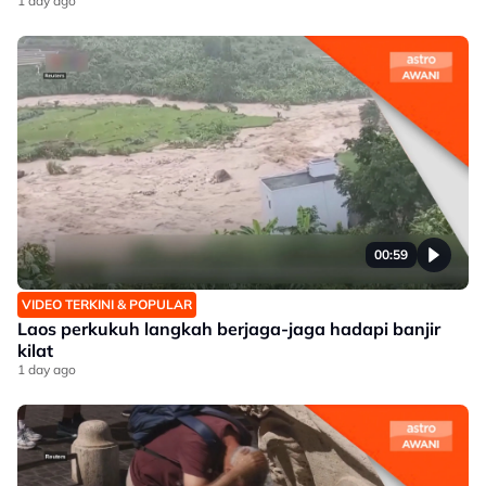
1 day ago
00:59
VIDEO TERKINI & POPULAR
Laos perkukuh langkah berjaga-jaga hadapi banjir
kilat
1 day ago