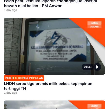
Felda perlu kemuka laporan cadangan jual aset di
bawah nilai belian - PM Anwar
1 day ago
01:33
VIDEO TERKINI & POPULAR
LHDN serbu tiga premis milik bekas kepimpinan
tertinggi TH
1 day ago