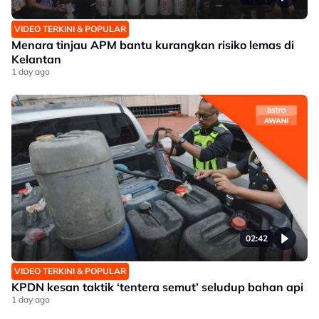
VIDEO TERKINI & POPULAR
Menara tinjau APM bantu kurangkan risiko lemas di
Kelantan
1 day ago
02:42
VIDEO TERKINI & POPULAR
KPDN kesan taktik ‘tentera semut’ seludup bahan api
1 day ago