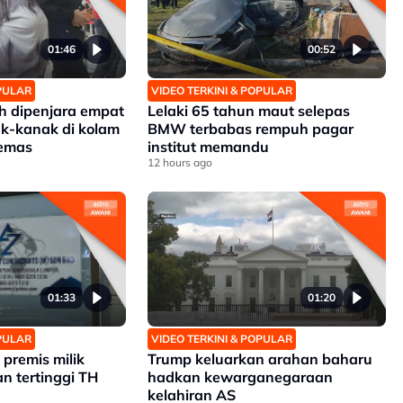
01:46
00:52
OPULAR
VIDEO TERKINI & POPULAR
 dipenjara empat
Lelaki 65 tahun maut selepas
k-kanak di kolam
BMW terbabas rempuh pagar
lemas
institut memandu
12 hours ago
01:33
01:20
OPULAR
VIDEO TERKINI & POPULAR
premis milik
Trump keluarkan arahan baharu
n tertinggi TH
hadkan kewarganegaraan
kelahiran AS