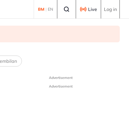
Select language
Live
Log in
BM
|
EN
embilan
Advertisement
Advertisement