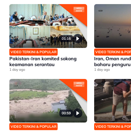
01:16
VIDEO TERKINI & POPULAR
VIDEO TERKINI & P
Pakistan-Iran komited sokong
Iran, Oman run
keamanan serantau
baharu penguru
1 day ago
1 day ago
00:59
VIDEO TERKINI & POPULAR
VIDEO TERKINI & P