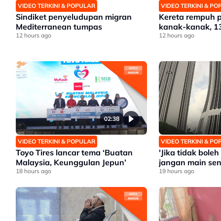
VIDEO TERKINI & POPULAR
VIDEO TERKINI & P
Sindiket penyeludupan migran
Kereta rempuh 
Mediterranean tumpas
kanak-kanak, 1
12 hours ago
12 hours ago
02:38
VIDEO TERKINI & POPULAR
VIDEO TERKINI & P
Toyo Tires lancar tema ‘Buatan
'Jika tidak bole
Malaysia, Keunggulan Jepun’
jangan main sen
18 hours ago
19 hours ago