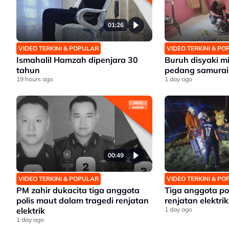
01:26
VIDEO TERKINI & POPULAR
VIDEO TERKINI & P
Ismahalil Hamzah dipenjara 30
Buruh disyaki mil
tahun
pedang samurai
19 hours ago
1 day ago
00:49
VIDEO TERKINI & POPULAR
VIDEO TERKINI & P
PM zahir dukacita tiga anggota
Tiga anggota po
polis maut dalam tragedi renjatan
renjatan elektrik
elektrik
1 day ago
1 day ago