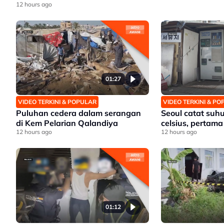
12 hours ago
01:27
VIDEO TERKINI & POPULAR
VIDEO TERKINI & P
Puluhan cedera dalam serangan
Seoul catat suhu
di Kem Pelarian Qalandiya
celsius, pertama
12 hours ago
12 hours ago
01:12