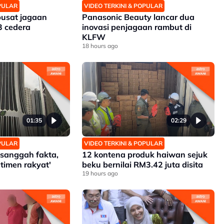
OPULAR
VIDEO TERKINI & POPULAR
pusat jagaan
Panasonic Beauty lancar dua
3 cedera
inovasi penjagaan rambut di
KLFW
18 hours ago
01:35
02:29
OPULAR
VIDEO TERKINI & POPULAR
h sanggah fakta,
12 kontena produk haiwan sejuk
timen rakyat'
beku bernilai RM3.42 juta disita
19 hours ago