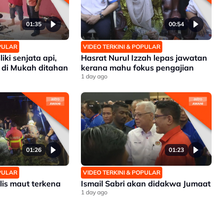
01:35
00:54
OPULAR
VIDEO TERKINI & POPULAR
iki senjata api,
Hasrat Nurul Izzah lepas jawatan
 di Mukah ditahan
kerana mahu fokus pengajian
1 day ago
01:26
01:23
OPULAR
VIDEO TERKINI & POPULAR
lis maut terkena
Ismail Sabri akan didakwa Jumaat
1 day ago