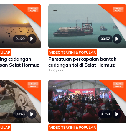
01:09
00:57
OPULAR
VIDEO TERKINI & POPULAR
ding cadangan
Persatuan perkapalan bantah
san Selat Hormuz
cadangan tol di Selat Hormuz
1 day ago
00:43
01:50
OPULAR
VIDEO TERKINI & POPULAR