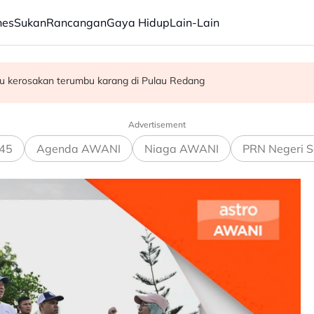
nes
Sukan
Rancangan
Gaya Hidup
Lain-Lain
manah, perkasa agenda rakyat
ekal sokong PM - Fahmi
isu kerosakan terumbu karang di Pulau Redang
Advertisement
45
Agenda AWANI
Niaga AWANI
PRN Negeri S