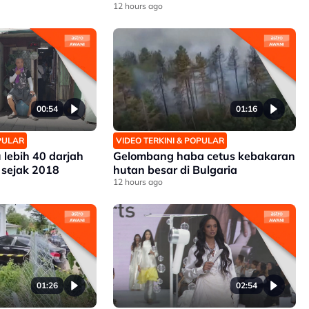
12 hours ago
00:54
01:16
OPULAR
VIDEO TERKINI & POPULAR
 lebih 40 darjah
Gelombang haba cetus kebakaran
 sejak 2018
hutan besar di Bulgaria
12 hours ago
01:26
02:54