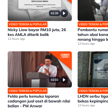
01:35
VIDEO TERKINI & POPULAR
VIDEO TERKINI & P
Nicky Liow bayar RM10 juta, 26
Pembantu rumah
kes AMLA ditarik balik
tahun abai kana
12 hours ago
renang hingga 
12 hours ago
02:02
VIDEO TERKINI & POPULAR
VIDEO TERKINI & P
Felda perlu kemuka laporan
LHDN serbu tiga 
cadangan jual aset di bawah nilai
bekas kepimpina
belian - PM Anwar
12 hours ago