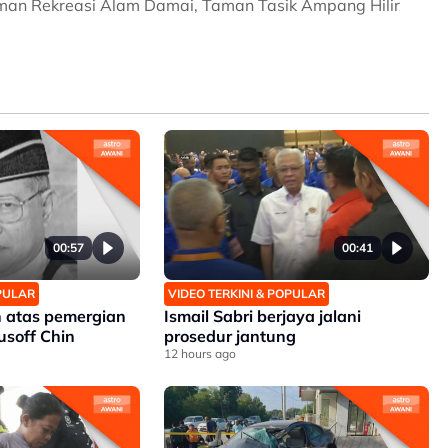
Taman Rekreasi Alam Damai, Taman Tasik Ampang Hilir
00:57
00:41
OPULAR
VIDEO TERKINI & POPULAR
 atas pemergian
Ismail Sabri berjaya jalani
soff Chin
prosedur jantung
12 hours ago