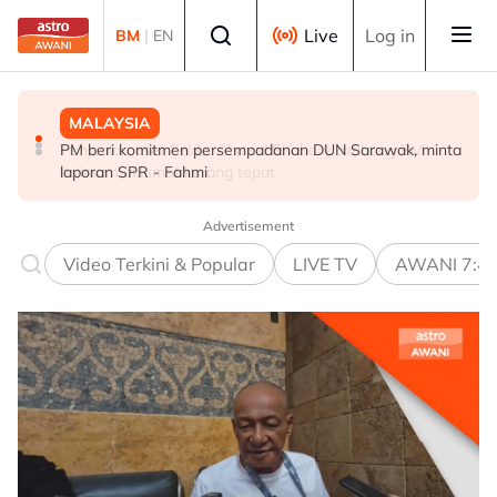
Skip to main content
Select language
Live
Log in
BM
|
EN
MALAYSIA
SUKAN
MALAYSIA
PM beri komitmen persempadanan DUN Sarawak, minta
Final Masters Korea: Eksperimen berjaya, beregu
Penjualan aset Felda: Ahmad Shabery bimbang PM
laporan SPR - Fahmi
'scratch pair' negara muncul juara!
terima maklumat kurang tepat
Advertisement
Video Terkini & Popular
LIVE TV
AWANI 7:4