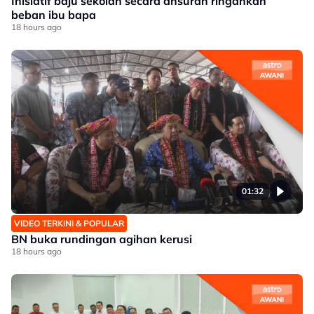
Inisiatif baju sekolah secara ansuran ringankan
beban ibu bapa
18 hours ago
01:32
VIDEO TERKINI & POPULAR
BN buka rundingan agihan kerusi
18 hours ago