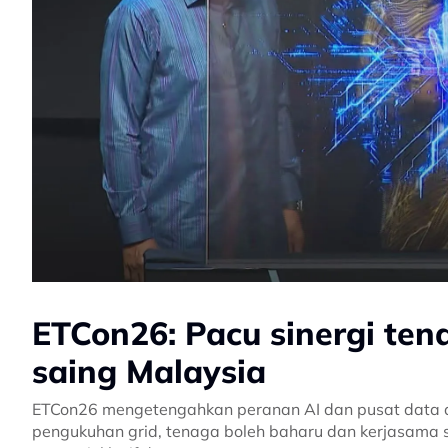
ETCon26: Pacu sinergi ten
saing Malaysia
ETCon26 mengetengahkan peranan AI dan pusat data da
pengukuhan grid, tenaga boleh baharu dan kerjasama 