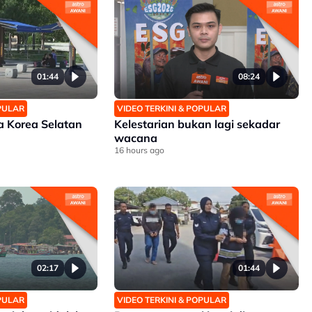
01:44
08:24
OPULAR
VIDEO TERKINI & POPULAR
 Korea Selatan
Kelestarian bukan lagi sekadar
wacana
16 hours ago
02:17
01:44
OPULAR
VIDEO TERKINI & POPULAR