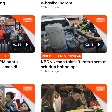
ang
e-basikal haram
15 hours ago
01:24
02:42
OPULAR
VIDEO TERKINI & POPULAR
APM bantu
KPDN kesan taktik ‘tentera semut’
 lemas di
seludup bahan api
15 hours ago