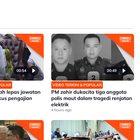
00:54
00:49
OPULAR
VIDEO TERKINI & POPULAR
zah lepas jawatan
PM zahir dukacita tiga anggota
kus pengajian
polis maut dalam tragedi renjatan
elektrik
4 hours ago