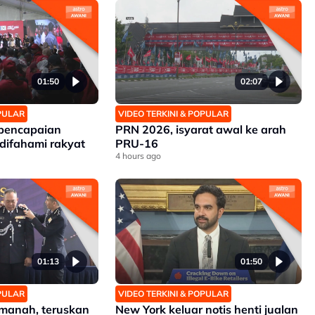
01:50
02:07
OPULAR
VIDEO TERKINI & POPULAR
 pencapaian
PRN 2026, isyarat awal ke arah
difahami rakyat
PRU-16
4 hours ago
01:13
01:50
OPULAR
VIDEO TERKINI & POPULAR
manah, teruskan
New York keluar notis henti jualan