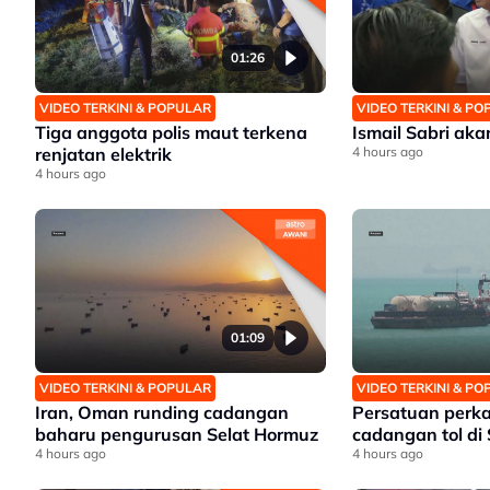
01:26
VIDEO TERKINI & POPULAR
VIDEO TERKINI & P
Tiga anggota polis maut terkena
Ismail Sabri ak
renjatan elektrik
4 hours ago
4 hours ago
01:09
VIDEO TERKINI & POPULAR
VIDEO TERKINI & P
Iran, Oman runding cadangan
Persatuan perk
baharu pengurusan Selat Hormuz
cadangan tol di
4 hours ago
4 hours ago