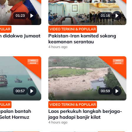
01:23
01:16
OPULAR
VIDEO TERKINI & POPULAR
an didakwa Jumaat
Pakistan-Iran komited sokong
keamanan serantau
4 hours ago
00:57
00:59
OPULAR
VIDEO TERKINI & POPULAR
apalan bantah
Laos perkukuh langkah berjaga-
 Selat Hormuz
jaga hadapi banjir kilat
4 hours ago