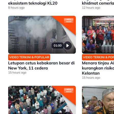
ekosistem teknologi KL20
khidmat cemerl
8 hours ago
12 hours ago
01:00
VIDEO TERKINI & POPULAR
VIDEO TERKINI & P
Letupan cetus kebakaran besar di
Menara tinjau 
New York, 11 cedera
kurangkan risiko
15 hours ago
Kelantan
15 hours ago