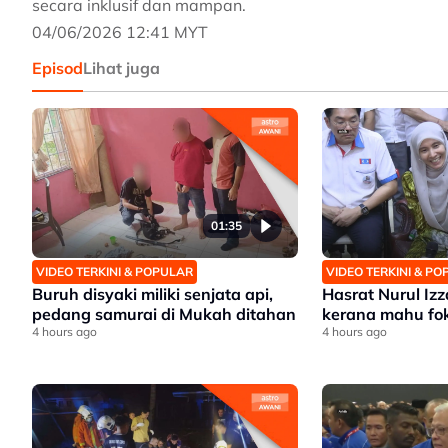
secara inklusif dan mampan.
04/06/2026 12:41 MYT
Episod
Lihat juga
01:35
VIDEO TERKINI & POPULAR
VIDEO TERKINI & P
Buruh disyaki miliki senjata api,
Hasrat Nurul Iz
pedang samurai di Mukah ditahan
kerana mahu fo
4 hours ago
4 hours ago