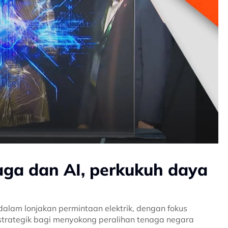
aga dan AI, perkukuh daya
lam lonjakan permintaan elektrik, dengan fokus
strategik bagi menyokong peralihan tenaga negara