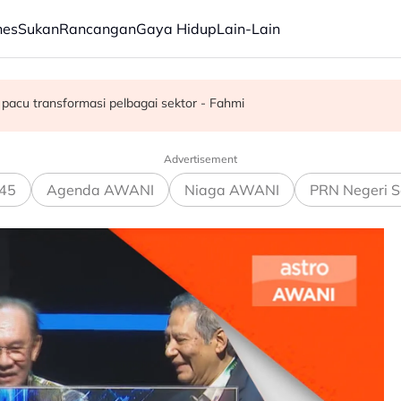
nes
Sukan
Rancangan
Gaya Hidup
Lain-Lain
juta semusim
pacu transformasi pelbagai sektor - Fahmi
Advertisement
45
Agenda AWANI
Niaga AWANI
PRN Negeri S