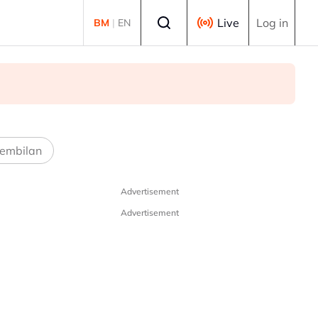
Select language
Live
Log in
BM
|
EN
embilan
Advertisement
Advertisement