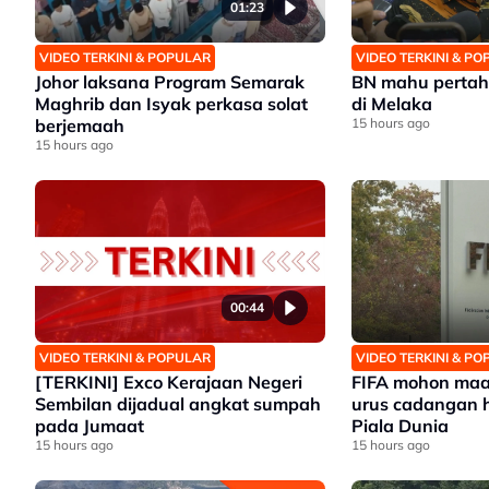
01:23
VIDEO TERKINI & POPULAR
VIDEO TERKINI & P
Johor laksana Program Semarak
BN mahu pertah
Maghrib dan Isyak perkasa solat
di Melaka
berjemaah
15 hours ago
15 hours ago
00:44
VIDEO TERKINI & POPULAR
VIDEO TERKINI & P
[TERKINI] Exco Kerajaan Negeri
FIFA mohon maaf
Sembilan dijadual angkat sumpah
urus cadangan h
pada Jumaat
Piala Dunia
15 hours ago
15 hours ago