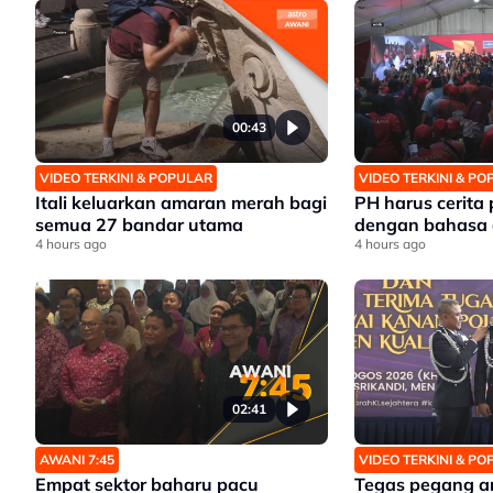
00:43
VIDEO TERKINI & POPULAR
VIDEO TERKINI & P
Itali keluarkan amaran merah bagi
PH harus cerita
semua 27 bandar utama
dengan bahasa 
4 hours ago
4 hours ago
02:41
AWANI 7:45
VIDEO TERKINI & P
Empat sektor baharu pacu
Tegas pegang a