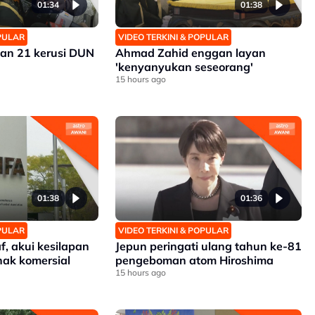
01:34
01:38
OPULAR
VIDEO TERKINI & POPULAR
an 21 kerusi DUN
Ahmad Zahid enggan layan
'kenyanyukan seseorang'
15 hours ago
01:38
01:36
OPULAR
VIDEO TERKINI & POPULAR
, akui kesilapan
Jepun peringati ulang tahun ke-81
ak komersial
pengeboman atom Hiroshima
15 hours ago