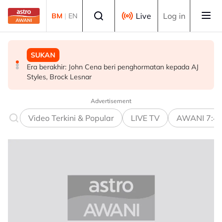
Skip to main content
Select language
Live
Log in
BM
|
EN
SUKAN
DUNIA
MALAYSIA
Era berakhir: John Cena beri penghormatan kepada AJ
Gelombang haba: Rakyat Britain tidur di dapur, ambil
KLFW 2026 buka laluan produk Malaysia ke pasaran
Styles, Brock Lesnar
cuti
dunia - Armizan
Advertisement
Video Terkini & Popular
LIVE TV
AWANI 7:4