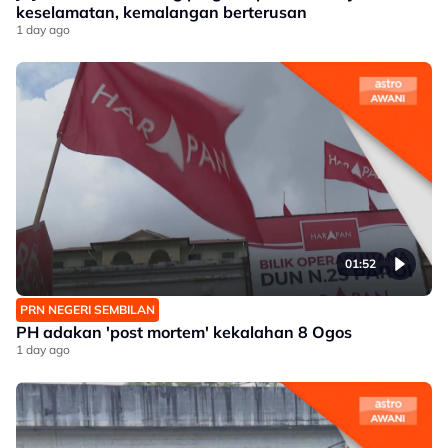
keselamatan, kemalangan berterusan
1 day ago
01:52
PRN NEGERI SEMBILAN
PH adakan 'post mortem' kekalahan 8 Ogos
1 day ago