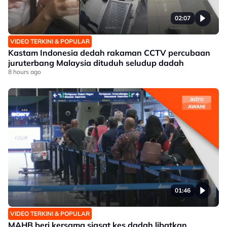
02:07
VIDEO TERKINI & POPULAR
Kastam Indonesia dedah rakaman CCTV percubaan
juruterbang Malaysia dituduh seludup dadah
8 hours ago
01:46
VIDEO TERKINI & POPULAR
MAHB beri kersama siasat kes dadah libatkan