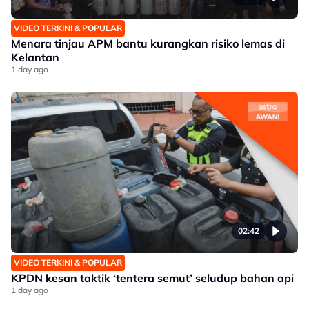
VIDEO TERKINI & POPULAR
Menara tinjau APM bantu kurangkan risiko lemas di
Kelantan
1 day ago
02:42
VIDEO TERKINI & POPULAR
KPDN kesan taktik ‘tentera semut’ seludup bahan api
1 day ago