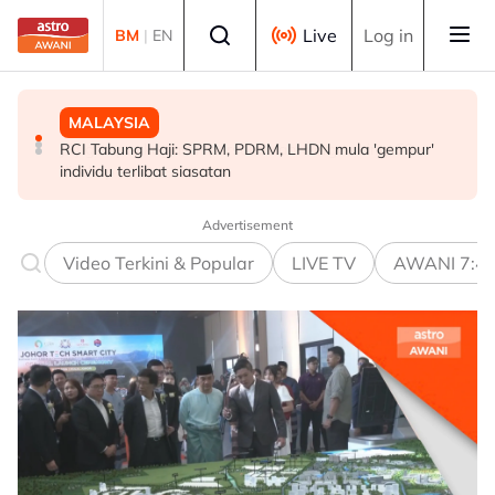
Skip to main content
Select language
Live
Log in
BM
|
EN
MALAYSIA
MALAYSIA
MALAYSIA
RCI Tabung Haji: SPRM, PDRM, LHDN mula 'gempur'
Isu dadah juruterbang: AADK sokong tindakan tegas
JSJ gempur kegiatan persundalan warga asing, 59
individu terlibat siasatan
MAG, tawar kepakaran pemeriksaan ketat
dicekup
Advertisement
Video Terkini & Popular
LIVE TV
AWANI 7:4