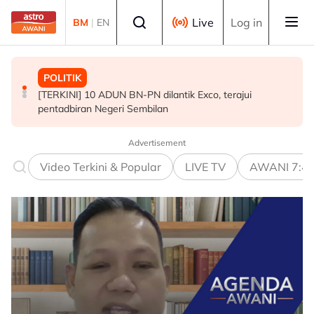
Skip to main content
Select language
Live
Log in
BM
|
EN
POLITIK
MALAYSIA
POLITIK
[TERKINI] 10 ADUN BN-PN dilantik Exco, terajui
MAG wajibkan saringan dadah 1,260 juruterbang
PRU16: Kedudukan PH dijangka mengukuh, jajaran BN-
pentadbiran Negeri Sembilan
Malaysia Airlines
PN pula berliku - Penganalisis
Advertisement
Video Terkini & Popular
LIVE TV
AWANI 7:4